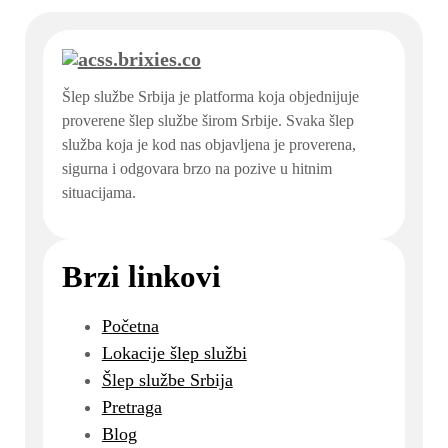
Šlep službe Srbija je platforma koja objednijuje
proverene šlep službe širom Srbije. Svaka šlep
služba koja je kod nas objavljena je proverena,
sigurna i odgovara brzo na pozive u hitnim
situacijama.
Brzi linkovi
Početna
Lokacije šlep službi
Šlep službe Srbija
Pretraga
Blog