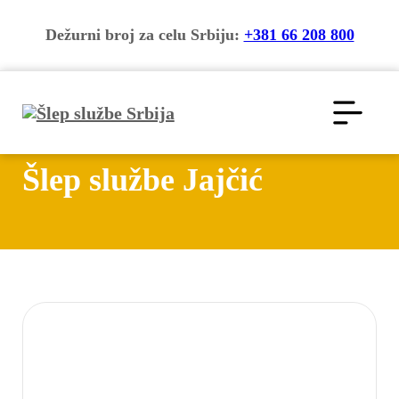
Dežurni broj za celu Srbiju:
+381 66 208 800
Šlep službe Jajčić