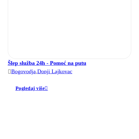
Šlep služba 24h - Pomoć na putu
Bogovodja
,
Donji Lajkovac
Pogledaj više