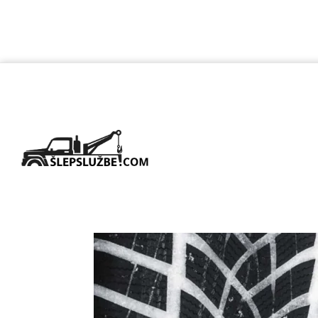
Koliko je
Šlep službe Srbija