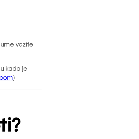
gume vozite
šu kada je
s.com
)
ti?