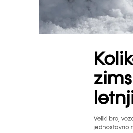
Koli
zim
letn
Veliki broj vo
jednostavno n