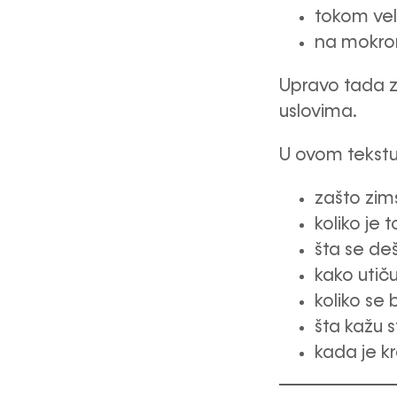
tokom vel
na mokro
Upravo tada z
uslovima.
U ovom tekstu
zašto zim
koliko je 
šta se de
kako utič
koliko se 
šta kažu s
kada je k