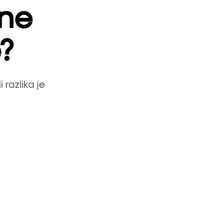
bne
?
 razlika je