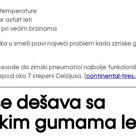
 temperature
r asfalt leti
t pri većim brzinama
lika u smeši pravi najveći problem kada zimske 
 navode da zimski pneumatici najbolje funkcioni
pod oko 7 stepeni Celzijusa. (
continental-tire
se dešava sa
kim gumama le