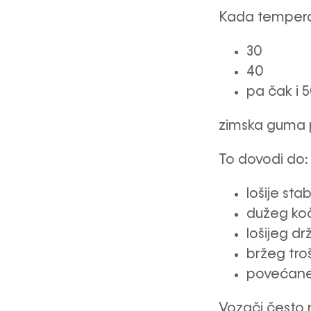
Kada temperat
30
40
pa čak i 
zimska guma 
To dovodi do:
lošije stab
dužeg ko
lošijeg dr
bržeg tro
povećane 
Vozači često 