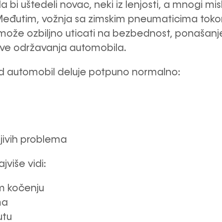
a bi uštedeli novac, neki iz lenjosti, a mnogi mis
. Međutim, vožnja sa zimskim pneumaticima toko
ože ozbiljno uticati na bezbednost, ponašanje 
ve održavanja automobila.
d automobil deluje potpuno normalno:
jivih problema
ajviše vidi:
m kočenju
ma
utu