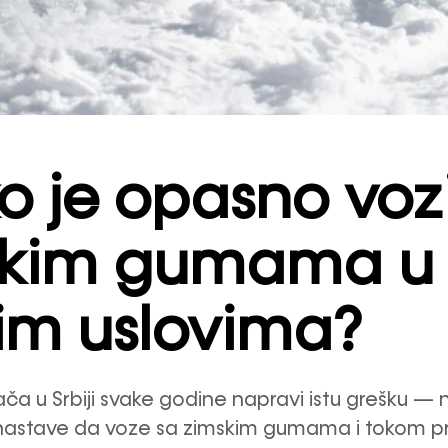
ko je opasno vozi
skim gumama u
jim uslovima?
zača u Srbiji svake godine napravi istu grešku —
astave da voze sa zimskim gumama i tokom pro