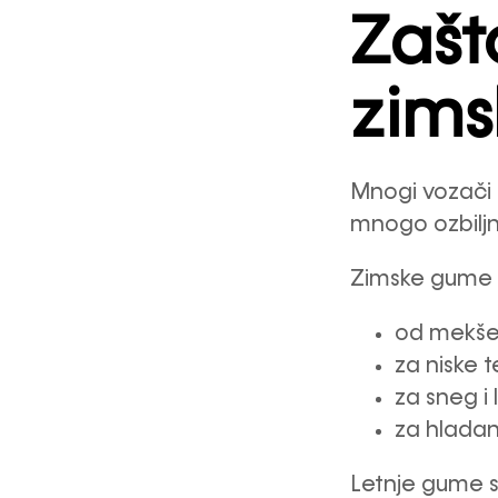
Zašt
zims
Mnogi vozači mi
mnogo ozbiljni
Zimske gume s
od mekše
za niske 
za sneg i 
za hladan
Letnje gume s