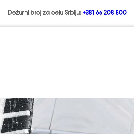
Dežurni broj za celu Srbiju:
+381 66 208 800
Šlep službe Srbija - Sve šlep službe na jednom mestu u Srbij
 opasno voziti sa zims
u letnjim uslovima?
Uncategorized
Koliko je opasno voziti sa zimskim gumama 