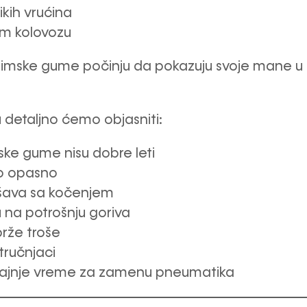
ikih vrućina
m kolovozu
imske gume počinju da pokazuju svoje mane u 
 detaljno ćemo objasniti:
ske gume nisu dobre leti
to opasno
šava sa kočenjem
u na potrošnju goriva
brže troše
tručnjaci
rajnje vreme za zamenu pneumatika