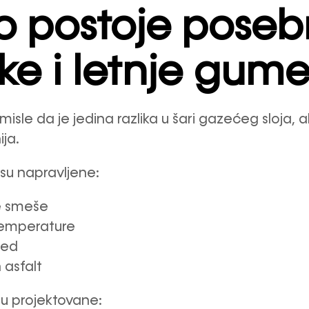
o postoje pose
ke i letnje gume
sle da je jedina razlika u šari gazećeg sloja, ali
ja.
u napravljene:
 smeše
temperature
led
 asfalt
u projektovane: