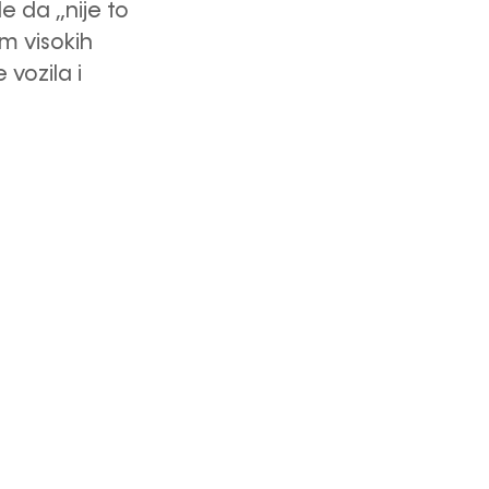
le da „nije to
m visokih
vozila i