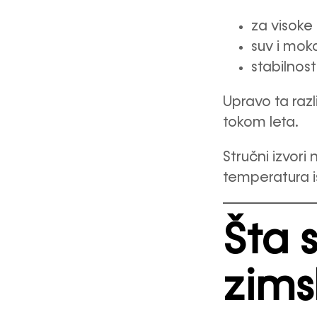
za visoke
suv i moka
stabilnos
Upravo ta raz
tokom leta.
Stručni izvori
temperatura is
Šta 
zims