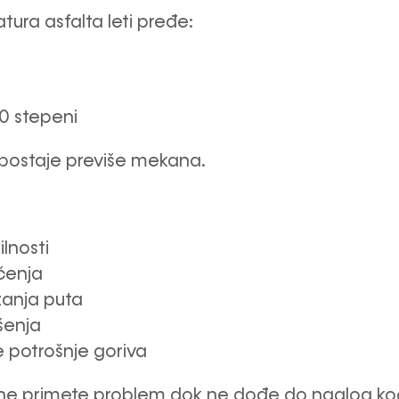
ura asfalta leti pređe:
50 stepeni
postaje previše mekana.
ilnosti
čenja
žanja puta
šenja
potrošnje goriva
ne primete problem dok ne dođe do naglog koče