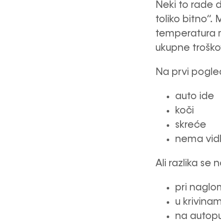
Neki to rade d
toliko bitno“
temperatura m
ukupne troško
Na prvi pogle
auto ide
koči
skreće
nema vidl
Ali razlika se n
pri naglo
u krivina
na autop