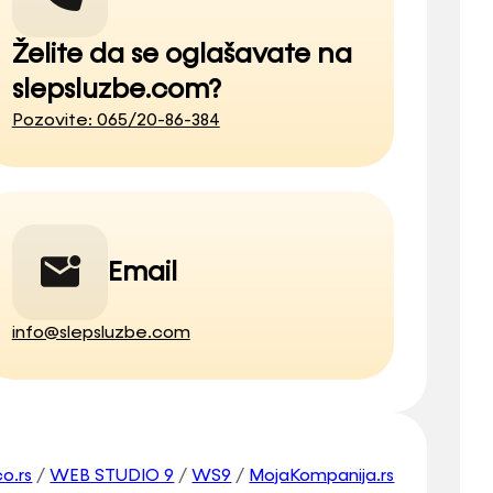
Želite da se oglašavate na
slepsluzbe.com?
Pozovite: 065/20-86-384
Email
info@slepsluzbe.com
o.rs
/
WEB STUDIO 9
/
WS9
/
MojaKompanija.rs