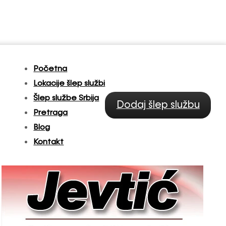
Početna
Lokacije šlep službi
Šlep službe Srbija
Dodaj šlep službu
Pretraga
Blog
Kontakt