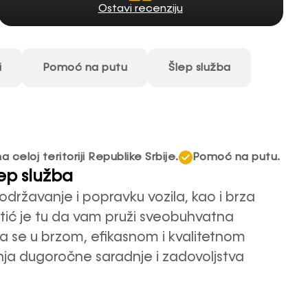
Ostavi recenziju
i
Pomoć na putu
Šlep služba
 celoj teritoriji Republike Srbije.
Pomoć na putu.
lep služba
ržavanje i popravku vozila, kao i brza
vtić je tu da vam pruži sveobuhvatna
a se u brzom, efikasnom i kvalitetnom
anja dugoročne saradnje i zadovoljstva