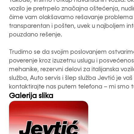
vozilo je pretrpelo značajna oštećenja, nudi
čime vam olakšavamo rešavanje problema s
transparentan i pošten, uvek u najboljem int
pouzdano rešenje.
Trudimo se da svojim poslovanjem ostvarimo 
poverenje kroz izuzetnu uslugu i posvećeno
mehanike, rezervni delovi za italijanska vozil
služba, Auto servis i šlep služba Jevtić je vaš
kontaktirajte nas putem telefona – mi sm
Galerija slika