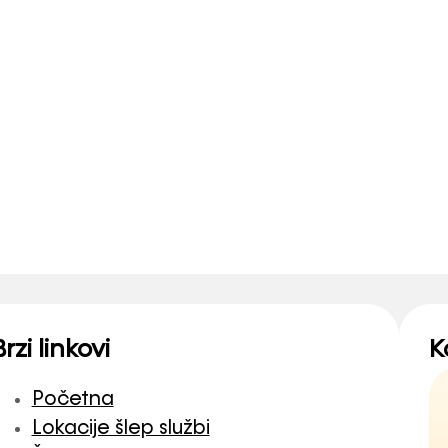
Brzi linkovi
K
Početna
Lokacije šlep službi