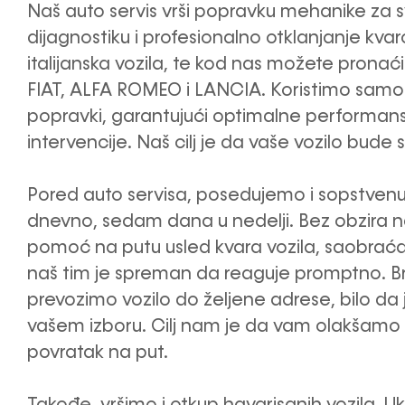
Naš auto servis vrši popravku mehanike za s
dijagnostiku i profesionalno otklanjanje kva
italijanska vozila, te kod nas možete prona
FIAT, ALFA ROMEO i LANCIA. Koristimo samo 
popravki, garantujući optimalne performan
intervencije. Naš cilj je da vaše vozilo bude
Pored auto servisa, posedujemo i sopstvenu
dnevno, sedam dana u nedelji. Bez obzira n
pomoć na putu usled kvara vozila, saobraćaj
naš tim je spreman da reaguje promptno. Brz
prevozimo vozilo do željene adrese, bilo da j
vašem izboru. Cilj nam je da vam olakšamo 
povratak na put.
Takođe, vršimo i otkup havarisanih vozila. U