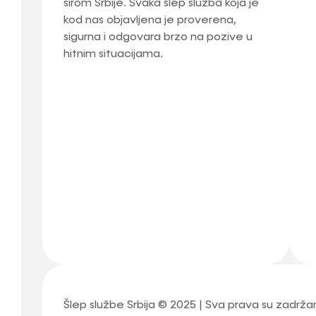
širom Srbije. Svaka šlep služba koja je
kod nas objavljena je proverena,
sigurna i odgovara brzo na pozive u
hitnim situacijama.
Šlep službe Srbija © 2025 | Sva prava su zadrža