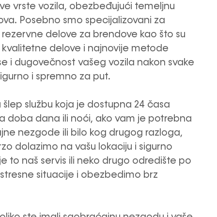
ve vrste vozila, obezbeđujući temeljnu
rova. Posebno smo specijalizovani za
ći rezervne delove za brendove kao što su
kvalitetne delove i najnovije metode
se i dugovečnost vašeg vozila nakon svake
 sigurno i spremno za put.
 šlep službu koja je dostupna 24 časa
a doba dana ili noći, ako vam je potrebna
ne nezgode ili bilo kog drugog razloga,
o dolazimo na vašu lokaciju i sigurno
e to naš servis ili neko drugo odredište po
stresne situacije i obezbedimo brz
koliko ste imali saobraćajnu nezgodu i vaše