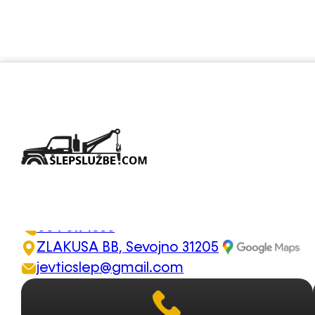
Auto servis Jevtić – Šl
064 5427170
064 6171588
ZLAKUSA BB, Sevojno 31205
jevticslep@gmail.com