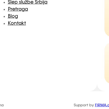
Šlep službe Srbija
Pretraga
Blog
Kontakt
na
Support by
FIRMA.c