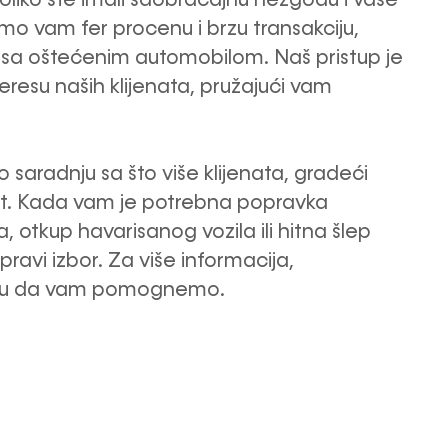
mo vam fer procenu i brzu transakciju,
a oštećenim automobilom. Naš pristup je
eresu naših klijenata, pružajući vam
saradnju sa što više klijenata, gradeći
st. Kada vam je potrebna popravka
a, otkup havarisanog vozila ili hitna šlep
 pravi izbor. Za više informacija,
o tu da vam pomognemo.