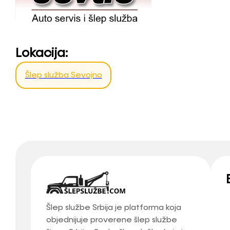
Lokacija:
Šlep služba Sevojno
Šlep službe Srbija je platforma koja
objednijuje proverene šlep službe