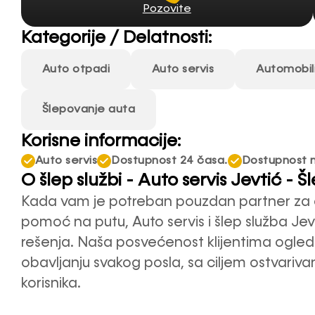
Pozovite
Kategorije / Delatnosti:
Auto otpadi
Auto servis
Automobil
Šlepovanje auta
Korisne informacije:
Auto servis
Dostupnost 24 časa.
Dostupnost na
O šlep službi - Auto servis Jevtić - Š
Kada vam je potreban pouzdan partner za od
pomoć na putu, Auto servis i šlep služba Je
rešenja. Naša posvećenost klijentima ogled
obavljanju svakog posla, sa ciljem ostvariv
korisnika.