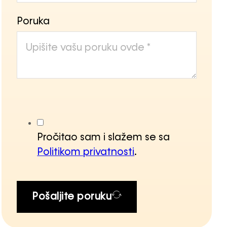
Poruka
Pročitao sam i slažem se sa
Politikom privatnosti
.
Pošaljite poruku