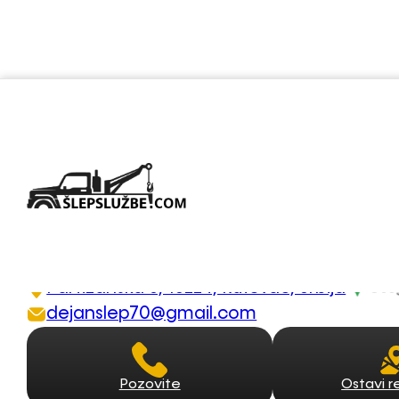
Šlep služba Aleksinac 
062/455-664
Partizanska 6, 18224, Rutevac, Srbija
dejanslep70@gmail.com
Pozovite
Ostavi r