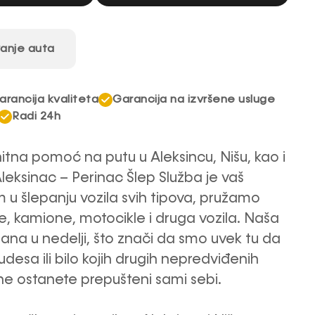
anje auta
arancija kvaliteta
Garancija na izvršene usluge
Radi 24h
tna pomoć na putu u Aleksincu, Nišu, kao i
eksinac – Perinac Šlep Služba je vaš
 u šlepanju vozila svih tipova, pružamo
e, kamione, motocikle i druga vozila. Naša
ana u nedelji, što znači da smo uvek tu da
sa ili bilo kojih drugih nepredviđenih
 ne ostanete prepušteni sami sebi.