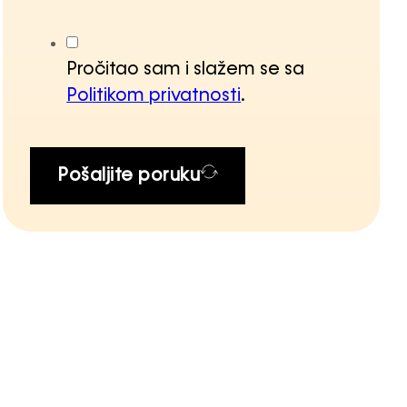
Pročitao sam i slažem se sa
Politikom privatnosti
.
Pošaljite poruku