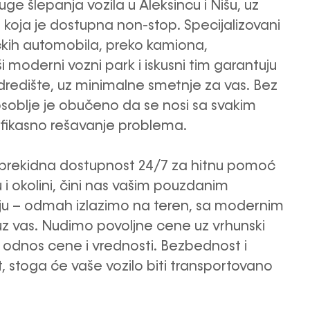
e šlepanja vozila u Aleksincu i Nišu, uz
oja je dostupna non-stop. Specijalizovani
ičkih automobila, preko kamiona,
i moderni vozni park i iskusni tim garantuju
redište, uz minimalne smetnje za vas. Bez
osoblje je obučeno da se nosi sa svakim
 efikasno rešavanje problema.
eprekidna dostupnost 24/7 za hitnu pomoć
u i okolini, čini nas vašim pouzdanim
iju – odmah izlazimo na teren, sa modernim
 uz vas. Nudimo povoljne cene uz vrhunski
ji odnos cene i vrednosti. Bezbednost i
et, stoga će vaše vozilo biti transportovano