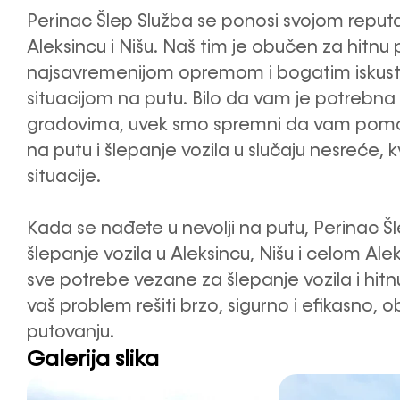
Perinac Šlep Služba se ponosi svojom reput
Aleksincu i Nišu. Naš tim je obučen za hitnu 
najsavremenijom opremom i bogatim iskust
situacijom na putu. Bilo da vam je potrebna
gradovima, uvek smo spremni da vam pomo
na putu i šlepanje vozila u slučaju nesreće, 
situacije.
Kada se nađete u nevolji na putu, Perinac Š
šlepanje vozila u Aleksincu, Nišu i celom A
sve potrebe vezane za šlepanje vozila i hit
vaš problem rešiti brzo, sigurno i efikasno,
putovanju.
Galerija slika