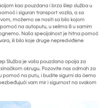
acijom kao pouzdana i brza šlep služba u
pomoć i siguran transport vozila, a sa
vom, možemo se nositi sa bilo kojom
 pomoć na autoputu, u selima ili u samim
gnemo. Naša specijalnost je hitna pomoć
kvara, ili bilo koje druge nepredviđene
lep Služba je vaša pouzdana opcija za
leksinačkom okrugu. Pozovite nas odmah za
nu pomoć na putu, i budite sigurni da ćemo
 obezbeđujući vam mir i sigurnost na svakom