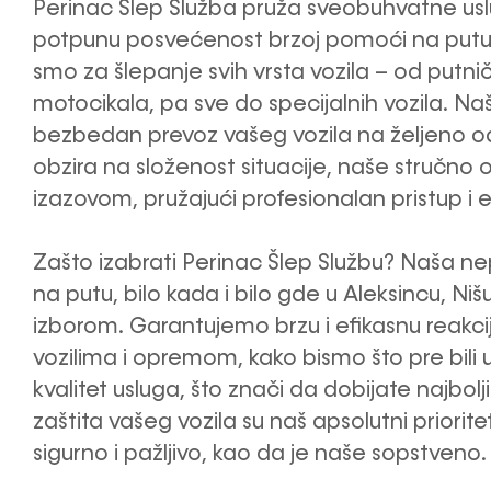
Perinac Šlep Služba pruža sveobuhvatne uslug
potpunu posvećenost brzoj pomoći na putu k
smo za šlepanje svih vrsta vozila – od putn
motocikala, pa sve do specijalnih vozila. Naš
bezbedan prevoz vašeg vozila na željeno od
obzira na složenost situacije, naše stručno 
izazovom, pružajući profesionalan pristup i
Zašto izabrati Perinac Šlep Službu? Naša n
na putu, bilo kada i bilo gde u Aleksincu, Niš
izborom. Garantujemo brzu i efikasnu reakc
vozilima i opremom, kako bismo što pre bili
kvalitet usluga, što znači da dobijate najbol
zaštita vašeg vozila su naš apsolutni priorit
sigurno i pažljivo, kao da je naše sopstveno.