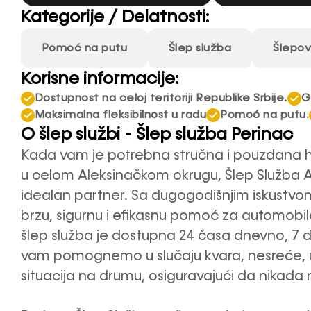
Kategorije / Delatnosti:
Pomoć na putu
Šlep služba
Šlepov
Korisne informacije:
Dostupnost na celoj teritoriji Republike Srbije.
G
Maksimalna fleksibilnost u radu
Pomoć na putu.
O šlep službi - Šlep služba Perinac
Kada vam je potrebna stručna i pouzdana hi
u celom Aleksinačkom okrugu, Šlep Služba Al
idealan partner. Sa dugogodišnjim iskustvom
brzu, sigurnu i efikasnu pomoć za automobil
šlep služba je dostupna 24 časa dnevno, 7 d
vam pomognemo u slučaju kvara, nesreće, ude
situacija na drumu, osiguravajući da nikada