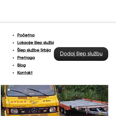
Početna
Lokacije šlep službi
Šlep službe Srbija
Dodaj šlep službu
Pretraga
Blog
Kontakt