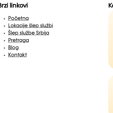
Brzi linkovi
K
Početna
Lokacije šlep službi
Šlep službe Srbija
Pretraga
Blog
Kontakt