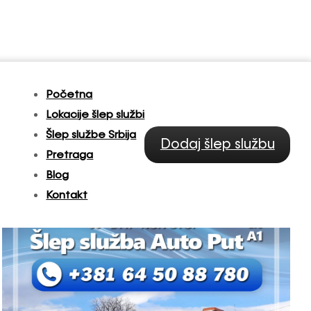
Početna
Lokacije šlep službi
Šlep službe Srbija
Dodaj šlep službu
Pretraga
Blog
Kontakt