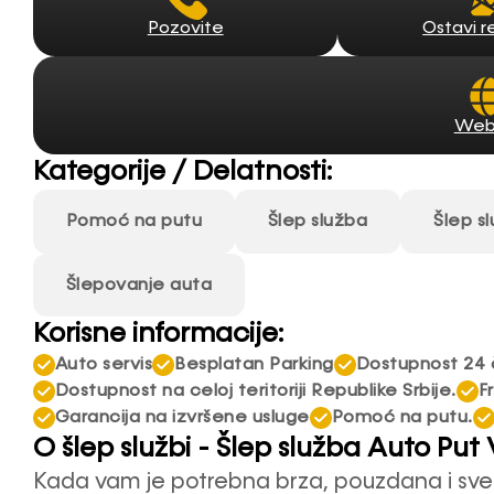
Pozovite
Ostavi r
Web
Kategorije / Delatnosti:
Pomoć na putu
Šlep služba
Šlep s
Šlepovanje auta
Korisne informacije:
Auto servis
Besplatan Parking
Dostupnost 24 
Dostupnost na celoj teritoriji Republike Srbije.
F
Garancija na izvršene usluge
Pomoć na putu.
O šlep službi - Šlep služba Auto Pu
Kada vam je potrebna brza, pouzdana i s