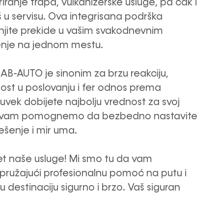
iranje trapa, vulkanizerske usluge, pa čak i
 u servisu. Ova integrisana podrška
jite prekide u vašim svakodnevnim
enje na jednom mestu.
 AB-AUTO je sinonim za brzu reakciju,
ost u poslovanju i fer odnos prema
a uvek dobijete najbolju vrednost za svoj
e da vam pomognemo da bezbedno nastavite
ešenje i mir uma.
tet naše usluge! Mi smo tu da vam
ružajući profesionalnu pomoć na putu i
u destinaciju sigurno i brzo. Vaš siguran