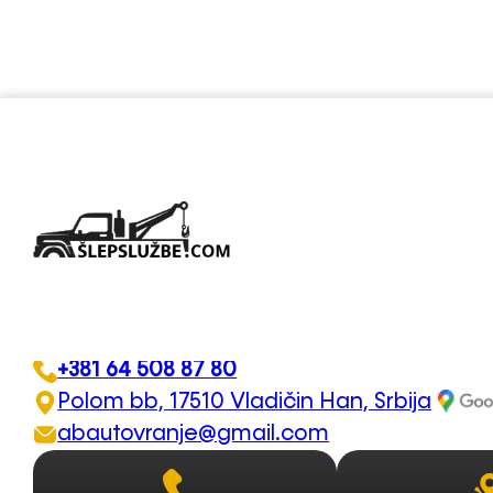
Šlep služba Auto Put V
AUTO
+381 64 508 87 80
Polom bb, 17510 Vladičin Han, Srbija
abautovranje@gmail.com