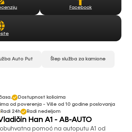
Facebook
ecenziju
site
lužba Auto Put
Šlep služba za kamione
časa.
Dostupnost kolicima
rima od poverenja - Više od 10 godine poslovanja
Radi 24h
Radi nedeljom
t Vladičin Han A1 - AB-AUTO
veobuhvatna pomoć na autoputu A1 od