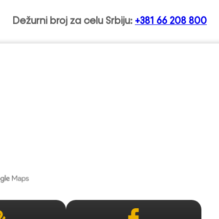
Dežurni broj za celu Srbiju:
+381 66 208 800
ladičin Han A1 – AB-