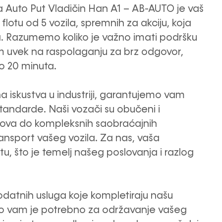
 Auto Put Vladičin Han A1 – AB-AUTO je vaš
otu od 5 vozila, spremnih za akciju, koja
. Razumemo koliko je važno imati podršku
im uvek na raspolaganju za brz odgovor,
o 20 minuta.
 iskustva u industriji, garantujemo vam
standarde. Naši vozači su obučeni i
arova do kompleksnih saobraćajnih
ansport vašeg vozila. Za nas, vaša
, što je temelj našeg poslovanja i razlog
odatnih usluga koje kompletiraju našu
to vam je potrebno za održavanje vašeg