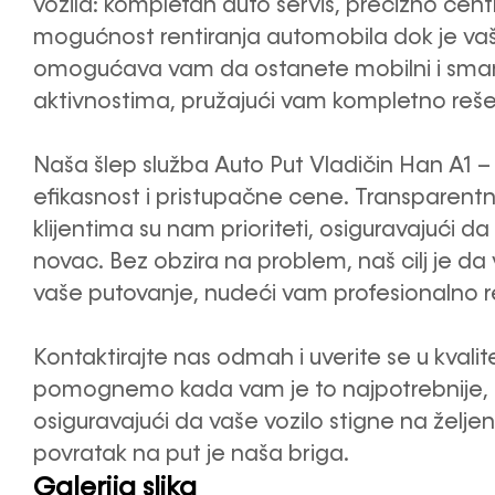
vozila: kompletan auto servis, precizno centr
mogućnost rentiranja automobila dok je vaš
omogućava vam da ostanete mobilni i sman
aktivnostima, pružajući vam kompletno reš
Naša šlep služba Auto Put Vladičin Han A1 –
efikasnost i pristupačne cene. Transparentn
klijentima su nam prioriteti, osiguravajući d
novac. Bez obzira na problem, naš cilj j
vaše putovanje, nudeći vam profesionalno r
Kontaktirajte nas odmah i uverite se u kvali
pomognemo kada vam je to najpotrebnije, p
osiguravajući da vaše vozilo stigne na željen
povratak na put je naša briga.
Galerija slika