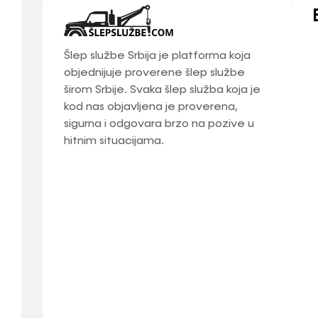
Šlep službe Srbija je platforma koja
objednijuje proverene šlep službe
širom Srbije. Svaka šlep služba koja je
kod nas objavljena je proverena,
sigurna i odgovara brzo na pozive u
hitnim situacijama.