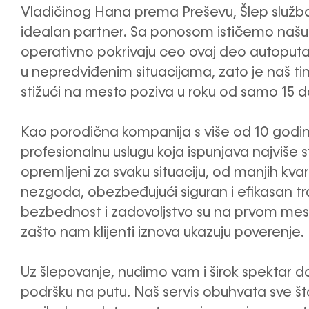
Vladičinog Hana prema Preševu, Šlep služba
idealan partner. Sa ponosom ističemo našu fl
operativno pokrivaju ceo ovaj deo autoputa
u nepredviđenim situacijama, zato je naš t
stižući na mesto poziva u roku od samo 15 d
Kao porodična kompanija s više od 10 godina
profesionalnu uslugu koja ispunjava najviše 
opremljeni za svaku situaciju, od manjih kv
nezgoda, obezbeđujući siguran i efikasan tr
bezbednost i zadovoljstvo su na prvom mestu
zašto nam klijenti iznova ukazuju poverenje.
Uz šlepovanje, nudimo vam i širok spektar d
podršku na putu. Naš servis obuhvata sve š