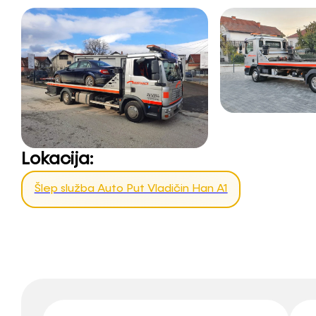
Lokacija:
Šlep služba Auto Put Vladičin Han A1