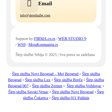
Email
info@slepsluzbe.com
Support by
FIRMA.co.rs
/
WEB STUDIO 9
/
WS9
/
MojaKompanija.rs
Šlep službe Srbija © 2025 | Sva prava su zadržana
Šlep služba Novi Beograd – Moj Beograd
•
Šlep služba
Beograd
•
Šlep služba Lux
•
Šlep služba Borča
•
Šlep služba
Beograd 007
•
Šlep služba Zemun
•
Šlep služba Voždovac
•
Šlep služba Savski Venac
•
Šlep služba Novi Beograd
•
Šlep
služba Čukarica
•
Šlep služba 011 Palilula