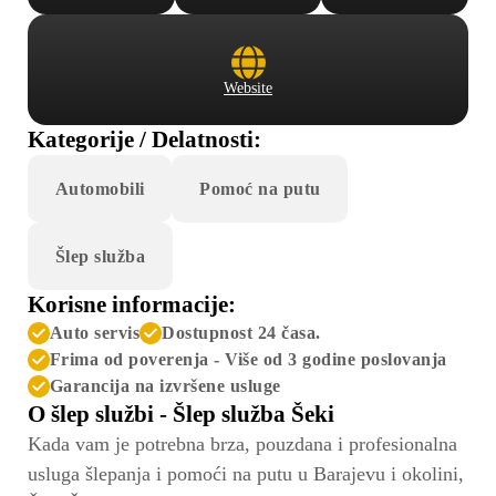
Website
Kategorije / Delatnosti:
Automobili
Pomoć na putu
Šlep služba
Korisne informacije:
Auto servis
Dostupnost 24 časa.
Frima od poverenja - Više od 3 godine poslovanja
Garancija na izvršene usluge
O šlep službi - Šlep služba Šeki
Kada vam je potrebna brza, pouzdana i profesionalna
usluga šlepanja i pomoći na putu u Barajevu i okolini,