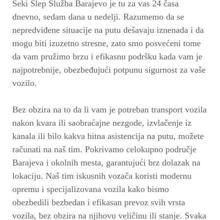
Šeki Šlep Služba Barajevo je tu za vas 24 časa
dnevno, sedam dana u nedelji. Razumemo da se
nepredviđene situacije na putu dešavaju iznenada i da
mogu biti izuzetno stresne, zato smo posvećeni tome
da vam pružimo brzu i efikasnu podršku kada vam je
najpotrebnije, obezbeđujući potpunu sigurnost za vaše
vozilo.
Bez obzira na to da li vam je potreban transport vozila
nakon kvara ili saobraćajne nezgode, izvlačenje iz
kanala ili bilo kakva hitna asistencija na putu, možete
računati na naš tim. Pokrivamo celokupno područje
Barajeva i okolnih mesta, garantujući brz dolazak na
lokaciju. Naš tim iskusnih vozača koristi modernu
opremu i specijalizovana vozila kako bismo
obezbedili bezbedan i efikasan prevoz svih vrsta
vozila, bez obzira na njihovu veličinu ili stanje. Svaka