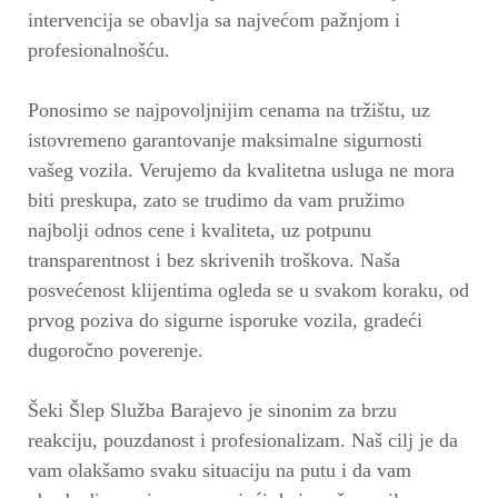
intervencija se obavlja sa najvećom pažnjom i
profesionalnošću.
Ponosimo se najpovoljnijim cenama na tržištu, uz
istovremeno garantovanje maksimalne sigurnosti
vašeg vozila. Verujemo da kvalitetna usluga ne mora
biti preskupa, zato se trudimo da vam pružimo
najbolji odnos cene i kvaliteta, uz potpunu
transparentnost i bez skrivenih troškova. Naša
posvećenost klijentima ogleda se u svakom koraku, od
prvog poziva do sigurne isporuke vozila, gradeći
dugoročno poverenje.
Šeki Šlep Služba Barajevo je sinonim za brzu
reakciju, pouzdanost i profesionalizam. Naš cilj je da
vam olakšamo svaku situaciju na putu i da vam