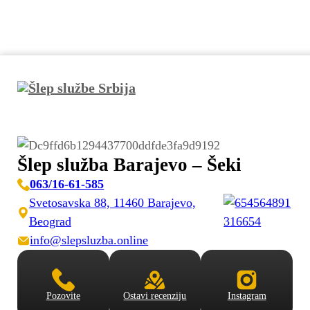
Šlep služba Barajevo – Šeki
063/16-61-585
Svetosavska 88, 11460 Barajevo,
Beograd
info@slepsluzba.online
Pozovite
Ostavi recenziju
Instagram