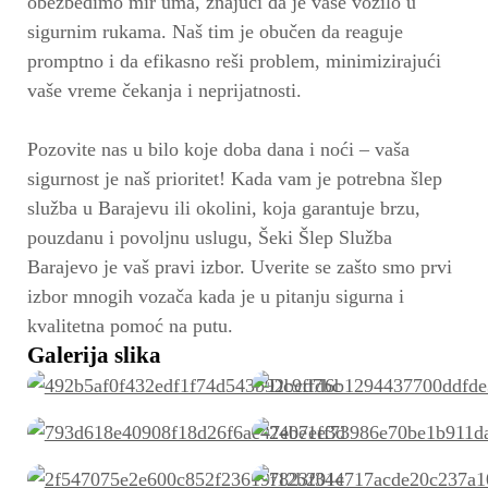
obezbedimo mir uma, znajući da je vaše vozilo u
sigurnim rukama. Naš tim je obučen da reaguje
promptno i da efikasno reši problem, minimizirajući
vaše vreme čekanja i neprijatnosti.
Pozovite nas u bilo koje doba dana i noći – vaša
sigurnost je naš prioritet! Kada vam je potrebna šlep
služba u Barajevu ili okolini, koja garantuje brzu,
pouzdanu i povoljnu uslugu, Šeki Šlep Služba
Barajevo je vaš pravi izbor. Uverite se zašto smo prvi
izbor mnogih vozača kada je u pitanju sigurna i
kvalitetna pomoć na putu.
Galerija slika