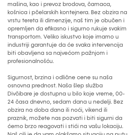
mašina, kao i prevoz brodova, čamaca,
košnica i pčelarskih kontejnera. Bez obzira na
vrstu tereta ili dimenzije, naš tim je obučen i
opremljen da efikasno i sigurno rukuje svakim
transportom. Veliko iskustvo koje imamo u
industriji garantuje da će svaka intervencija
biti obavljena sa najvećom pažnjom i
profesionalnošću.
Sigurnost, brzina i odlične cene su naša
osnovna prednost. Naša šlep služba
Divčibare je dostupna u bilo koje vreme, 00-
24 časa dnevno, sedam dana u nedelji. Bez
obzira na doba dana ili noći, vikend ili
praznik, možete nas pozvati i biti sigurni da
ćemo brzo reagovati i stići na vašu lokaciju.
Naš cilj je da vam olakšamo situaciju na putu