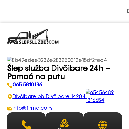
Šlep služba Divčibare 24h –
Pomoć na putu
065 5810136
Divčibare bb Divčibare 14204
info@firma.co.rs