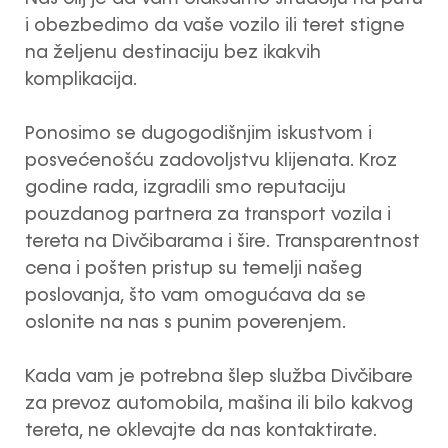
i obezbedimo da vaše vozilo ili teret stigne
na željenu destinaciju bez ikakvih
komplikacija.
Ponosimo se dugogodišnjim iskustvom i
posvećenošću zadovoljstvu klijenata. Kroz
godine rada, izgradili smo reputaciju
pouzdanog partnera za transport vozila i
tereta na Divčibarama i šire. Transparentnost
cena i pošten pristup su temelji našeg
poslovanja, što vam omogućava da se
oslonite na nas s punim poverenjem.
Kada vam je potrebna šlep služba Divčibare
za prevoz automobila, mašina ili bilo kakvog
tereta, ne oklevajte da nas kontaktirate.