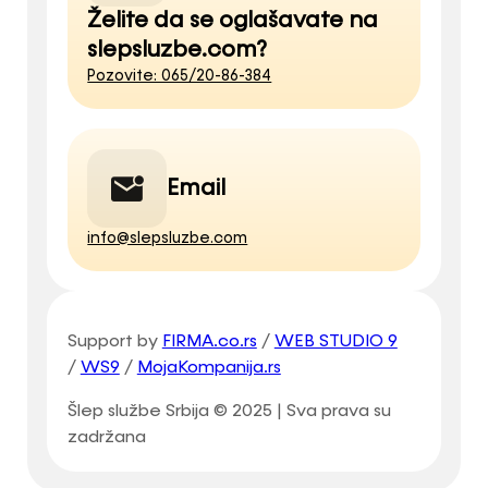
Želite da se oglašavate na
slepsluzbe.com?
Pozovite: 065/20-86-384
Email
info@slepsluzbe.com
Support by
FIRMA.co.rs
/
WEB STUDIO 9
/
WS9
/
MojaKompanija.rs
Šlep službe Srbija © 2025 | Sva prava su
zadržana