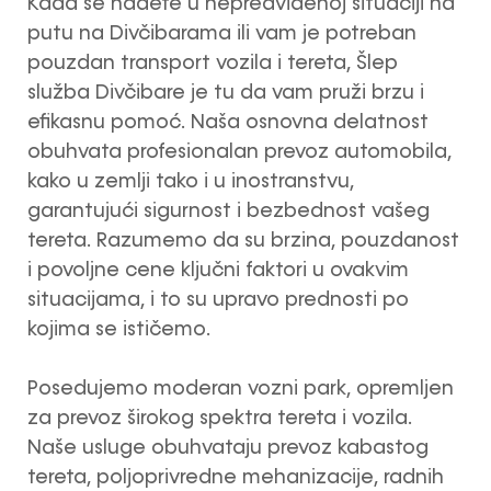
Kada se nađete u nepredviđenoj situaciji na
putu na Divčibarama ili vam je potreban
pouzdan transport vozila i tereta, Šlep
služba Divčibare je tu da vam pruži brzu i
efikasnu pomoć. Naša osnovna delatnost
obuhvata profesionalan prevoz automobila,
kako u zemlji tako i u inostranstvu,
garantujući sigurnost i bezbednost vašeg
tereta. Razumemo da su brzina, pouzdanost
i povoljne cene ključni faktori u ovakvim
situacijama, i to su upravo prednosti po
kojima se ističemo.
Posedujemo moderan vozni park, opremljen
za prevoz širokog spektra tereta i vozila.
Naše usluge obuhvataju prevoz kabastog
tereta, poljoprivredne mehanizacije, radnih