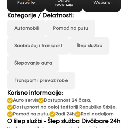
Ostavi
Pozovite
Website
recenziju
Kategorije / Delatnosti:
Automobili
Pomoć na putu
Saobraćaj i transport
Šlep služba
Šlepovanje auta
Transport i prevoz robe
Korisne informacije:
Auto servis
Dostupnost 24 časa.
Dostupnost na celoj teritoriji Republike Srbije.
Pomoć na putu.
Radi 24h
Radi nedeljom
O šlep službi - Šlep služba Divčibare 24h