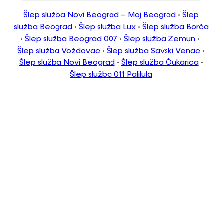
Šlep služba Novi Beograd – Moj Beograd
•
Šlep
služba Beograd
•
Šlep služba Lux
•
Šlep služba Borča
•
Šlep služba Beograd 007
•
Šlep služba Zemun
•
Šlep služba Voždovac
•
Šlep služba Savski Venac
•
Šlep služba Novi Beograd
•
Šlep služba Čukarica
•
Šlep služba 011 Palilula