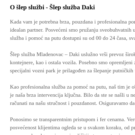
O šlep službi - Šlep služba Daki
Kada vam je potrebna brza, pouzdana i profesionalna pom
idealan partner. Posvećeni smo pružanju sveobuhvatnih usl
služba i pomoć na putu dostupni su od 00 do 24 časa, s
Šlep služba Mladenovac – Daki uslužno vrši prevoz široko
kontejnere, kao i ostala vozila. Posebno smo opremljeni 
specijalni vozni park je prilagođen za šlepanje putničkih 
Kao profesionalna služba za pomoć na putu, naš tim je o
je naša brza intervencija ključna. Bilo da ste se našli 
računati na našu stručnost i pouzdanost. Osiguravamo da 
Ponosimo se transparentnim pristupom i fer cenama. Veru
posvećenost klijentima ogleda se u svakom koraku, od pr