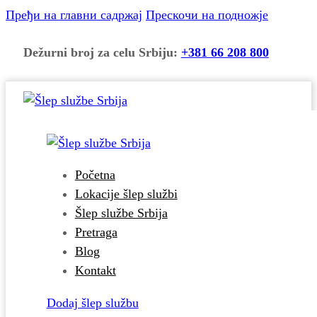
Пређи на главни садржај
Прескочи на подножје
Dežurni broj za celu Srbiju:
+381 66 208 800
Početna
Lokacije šlep službi
Šlep službe Srbija
Pretraga
Blog
Kontakt
Dodaj šlep službu