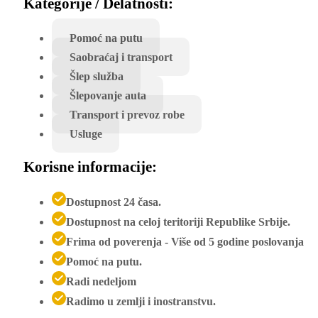
Kategorije / Delatnosti:
Pomoć na putu
Saobraćaj i transport
Šlep služba
Šlepovanje auta
Transport i prevoz robe
Usluge
Korisne informacije:
Dostupnost 24 časa.
Dostupnost na celoj teritoriji Republike Srbije.
Frima od poverenja - Više od 5 godine poslovanja
Pomoć na putu.
Radi nedeljom
Radimo u zemlji i inostranstvu.