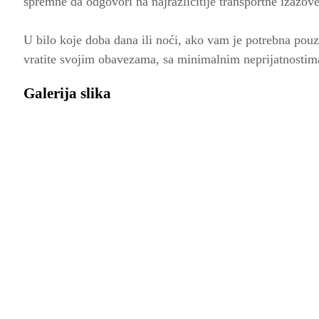
spremne da odgovori na najrazličitije transportne izazove
U bilo koje doba dana ili noći, ako vam je potrebna po
vratite svojim obavezama, sa minimalnim neprijatnostima
Galerija slika