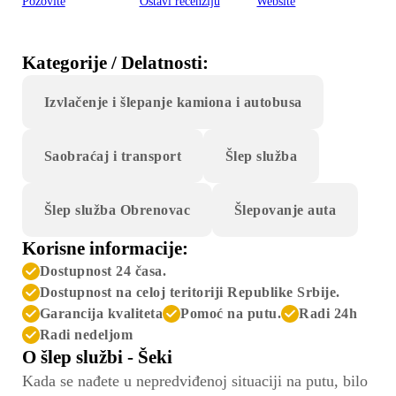
Pozovite
Ostavi recenziju
Website
Kategorije / Delatnosti:
Izvlačenje i šlepanje kamiona i autobusa
Saobraćaj i transport
Šlep služba
Šlep služba Obrenovac
Šlepovanje auta
Korisne informacije:
Dostupnost 24 časa.
Dostupnost na celoj teritoriji Republike Srbije.
Garancija kvaliteta
Pomoć na putu.
Radi 24h
Radi nedeljom
O šlep službi - Šeki
Kada se nađete u nepredviđenoj situaciji na putu, bilo