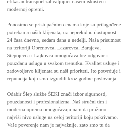
efikasan transport zahvaljujući našem iskustvu i
modernoj opremi.
Ponosimo se pristupačnim cenama koje su prilagođene
potrebama naših klijenata, uz neprekidnu dostupnost
24 časa dnevno, sedam dana u nedelji. Naša prisutnost
na teritoriji Obrenovca, Lazarevca, Barajeva,
Stepojevca i Lajkovca omogućava brz odgovor i
pouzdanu uslugu u svakom trenutku. Kvalitet usluge i
zadovoljstvo klijenata su naši prioriteti, što potvrđuje i
reputacija koju smo izgradili kroz godine poslovanja.
Odabir Šlep službe ŠEKI znači izbor sigurnosti,
pouzdanosti i profesionalizma. Naš stručni tim i
moderna oprema omogućavaju nam da pružimo
najviši nivo usluge na celoj teritoriji koju pokrivamo.
Vaše poverenje nam je najvažnije, zato smo tu da