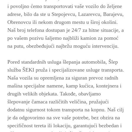
i povoljno ćemo transportovati vaše vozilo do željene
adrese, bilo da ste u Stepojevcu, Lazarevcu, Barajevu,
Obrenovcu ili nekom drugom mestu u široj okolini.
Naš broj telefona dostupan je 24/7 za hitne situacije, a
po vašem pozivu šaljemo najbliži kamion za pomoć
na putu, obezbeđujući najbržu moguću intervenciju.
Pored standardnih usluga šlepanja automobila, Šlep
služba ŠEKI pruža i specijalizovane usluge transporta.
Naša vozila su opremljena za siguran prevoz radnih
mašina specijalne namene, kamp kućica, kontejnera i
drugih velikih objekata. Takođe, obavljamo
šlepovanje čamaca različitih veličina, pružajući
dodatnu sigurnost tokom transporta na kopnu. Naš cilj
je da odgovorimo na sve vaše potrebe, bez obzira na
specifičnost tereta ili lokaciju, garantujući bezbedan i