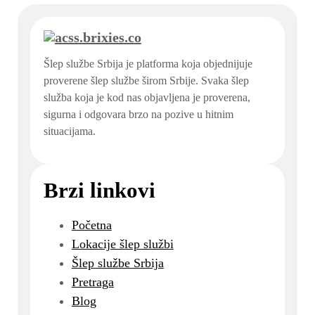
Šlep službe Srbija je platforma koja objednijuje
proverene šlep službe širom Srbije. Svaka šlep
služba koja je kod nas objavljena je proverena,
sigurna i odgovara brzo na pozive u hitnim
situacijama.
Brzi linkovi
Početna
Lokacije šlep službi
Šlep službe Srbija
Pretraga
Blog