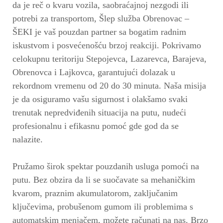
da je reč o kvaru vozila, saobraćajnoj nezgodi ili
potrebi za transportom, Šlep služba Obrenovac –
ŠEKI je vaš pouzdan partner sa bogatim radnim
iskustvom i posvećenošću brzoj reakciji. Pokrivamo
celokupnu teritoriju Stepojevca, Lazarevca, Barajeva,
Obrenovca i Lajkovca, garantujući dolazak u
rekordnom vremenu od 20 do 30 minuta. Naša misija
je da osiguramo vašu sigurnost i olakšamo svaki
trenutak nepredviđenih situacija na putu, nudeći
profesionalnu i efikasnu pomoć gde god da se
nalazite.
Pružamo širok spektar pouzdanih usluga pomoći na
putu. Bez obzira da li se suočavate sa mehaničkim
kvarom, praznim akumulatorom, zaključanim
ključevima, probušenom gumom ili problemima s
automatskim menjačem, možete računati na nas. Brzo