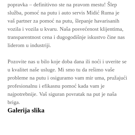
popravka – definitivno ste na pravom mestu! Šlep
služba, pomoć na putu i auto servis Midić Ruma je
vaš partner za pomoć na putu, šlepanje havarisanih
vozila i vozila u kvaru. Naša posvećenost klijentima,
transparentnost cena i dugogodišnje iskustvo čine nas
liderom u industriji.
Pozovite nas u bilo koje doba dana ili noći i uverite se
u kvalitet naše usluge. Mi smo tu da rešimo vaše
probleme na putu i osiguramo vam mir uma, pružajući
profesionalnu i efikasnu pomoć kada vam je
najpotrebnije. Vaš siguran povratak na put je naša
briga.
Galerija slika