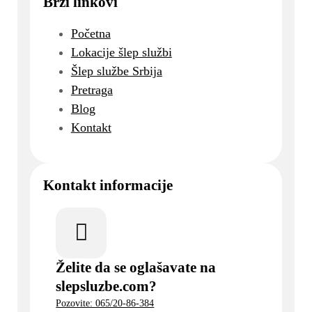
Brzi linkovi
Početna
Lokacije šlep službi
Šlep službe Srbija
Pretraga
Blog
Kontakt
Kontakt informacije
Želite da se oglašavate na
slepsluzbe.com?
Pozovite: 065/20-86-384