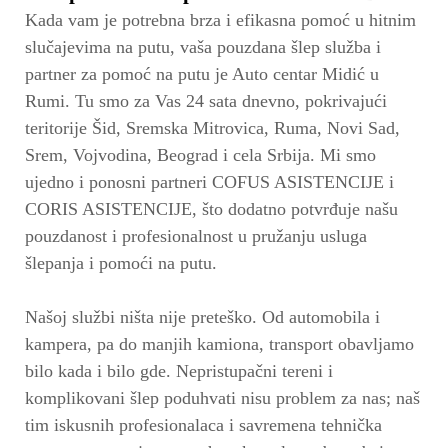
Kada vam je potrebna brza i efikasna pomoć u hitnim
slučajevima na putu, vaša pouzdana šlep služba i
partner za pomoć na putu je Auto centar Midić u
Rumi. Tu smo za Vas 24 sata dnevno, pokrivajući
teritorije Šid, Sremska Mitrovica, Ruma, Novi Sad,
Srem, Vojvodina, Beograd i cela Srbija. Mi smo
ujedno i ponosni partneri COFUS ASISTENCIJE i
CORIS ASISTENCIJE, što dodatno potvrđuje našu
pouzdanost i profesionalnost u pružanju usluga
šlepanja i pomoći na putu.
Našoj službi ništa nije preteško. Od automobila i
kampera, pa do manjih kamiona, transport obavljamo
bilo kada i bilo gde. Nepristupačni tereni i
komplikovani šlep poduhvati nisu problem za nas; naš
tim iskusnih profesionalaca i savremena tehnička