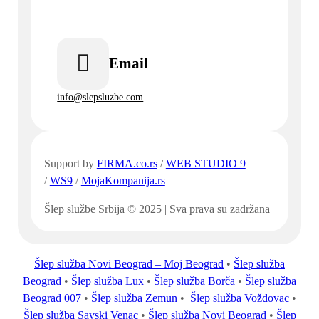
Email
info@slepsluzbe.com
Support by
FIRMA.co.rs
/
WEB STUDIO 9
/
WS9
/
MojaKompanija.rs
Šlep službe Srbija © 2025 | Sva prava su zadržana
Šlep služba Novi Beograd – Moj Beograd
•
Šlep služba
Beograd
•
Šlep služba Lux
•
Šlep služba Borča
•
Šlep služba
Beograd 007
•
Šlep služba Zemun
•
Šlep služba Voždovac
•
Šlep služba Savski Venac
•
Šlep služba Novi Beograd
•
Šlep