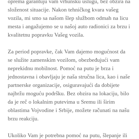
oprema garantuju vam vrhunsku uslugu, bez obzira na
složenost situacije. Nakon tehničkog kvara vašeg
vozila, mi smo sa našom šlep službom odmah na licu
mesta i angažujemo se u našoj auto radionici za brzu i
kvalitetnu popravku Vašeg vozila.
Za period popravke, čak Vam dajemo mogućnost da
se služite zamenskim vozilom, obezbeđujući vam
neprekidnu mobilnost. Pomoć na putu je brza i
jednostavna i obavljaju je naša stručna lica, kao i naše
partnerske organizacije, osiguravajući da dobijete
najbržu moguću podršku. Bez obzira na lokaciju, bilo
da je reč o lokalnim putevima u Sremu ili širim
oblastima Vojvodine i Srbije, možete računati na našu
brzu reakciju.
Ukoliko Vam je potrebna pomoć na putu, šlepanje ili