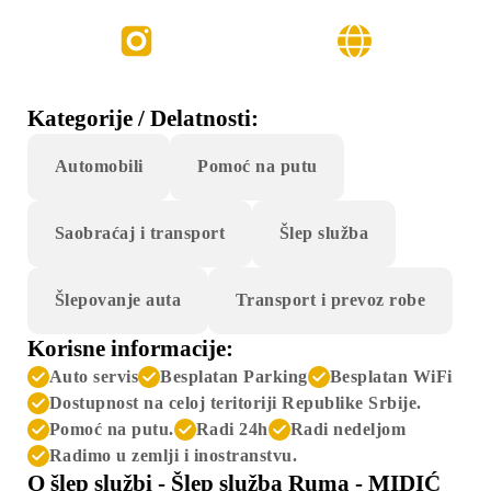
Instagram
Website
Kategorije / Delatnosti:
Automobili
Pomoć na putu
Saobraćaj i transport
Šlep služba
Šlepovanje auta
Transport i prevoz robe
Korisne informacije:
Auto servis
Besplatan Parking
Besplatan WiFi
Dostupnost na celoj teritoriji Republike Srbije.
Pomoć na putu.
Radi 24h
Radi nedeljom
Radimo u zemlji i inostranstvu.
O šlep službi - Šlep služba Ruma - MIDIĆ