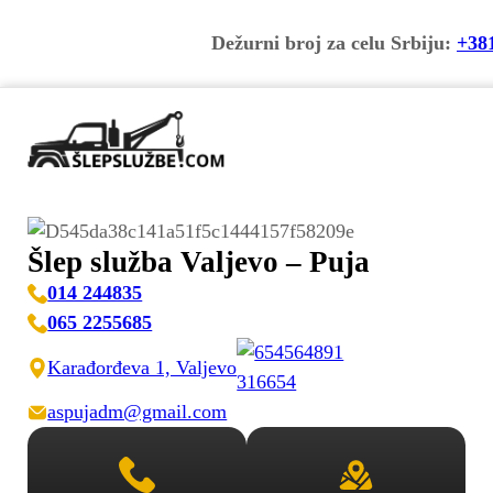
Dežurni broj za celu Srbiju:
+38
Šlep služba Valjevo – Puja
014 244835
065 2255685
Karađorđeva 1, Valjevo
aspujadm@gmail.com