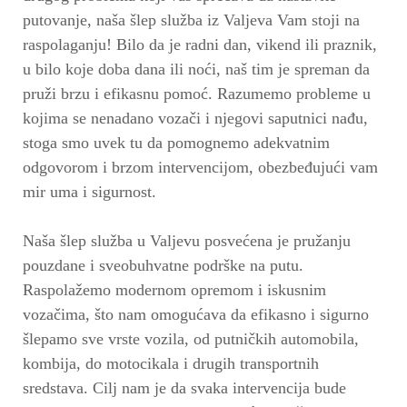
putovanje, naša šlep služba iz Valjeva Vam stoji na
raspolaganju! Bilo da je radni dan, vikend ili praznik,
u bilo koje doba dana ili noći, naš tim je spreman da
pruži brzu i efikasnu pomoć. Razumemo probleme u
kojima se nenadano vozači i njegovi saputnici nađu,
stoga smo uvek tu da pomognemo adekvatnim
odgovorom i brzom intervencijom, obezbeđujući vam
mir uma i sigurnost.
Naša šlep služba u Valjevu posvećena je pružanju
pouzdane i sveobuhvatne podrške na putu.
Raspolažemo modernom opremom i iskusnim
vozačima, što nam omogućava da efikasno i sigurno
šlepamo sve vrste vozila, od putničkih automobila,
kombija, do motocikala i drugih transportnih
sredstava. Cilj nam je da svaka intervencija bude