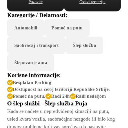
Pozovite
Ostavi recenziju
Kategorije / Delatnosti:
Automobili
Pomoć na putu
Saobraćaj i transport
Šlep služba
Šlepovanje auta
Korisne informacije:
Besplatan Parking
Dostupnost na celoj teritoriji Republike Srbije.
Pomoć na putu.
Radi 24h
Radi nedeljom
O šlep službi - Šlep služba Puja
Kada se nađete u nepredviđenoj situaciji na putu,
usled kvara vozila, saobraćajne nezgode ili bilo kog
drugog problema koji vas sprečava da nastavite