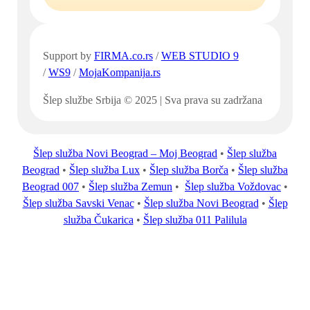
Support by
FIRMA.co.rs
/
WEB STUDIO 9
/
WS9
/
MojaKompanija.rs
Šlep službe Srbija © 2025 | Sva prava su zadržana
Šlep služba Novi Beograd – Moj Beograd
•
Šlep služba
Beograd
•
Šlep služba Lux
•
Šlep služba Borča
•
Šlep služba
Beograd 007
•
Šlep služba Zemun
•
Šlep služba Voždovac
•
Šlep služba Savski Venac
•
Šlep služba Novi Beograd
•
Šlep
služba Čukarica
•
Šlep služba 011 Palilula