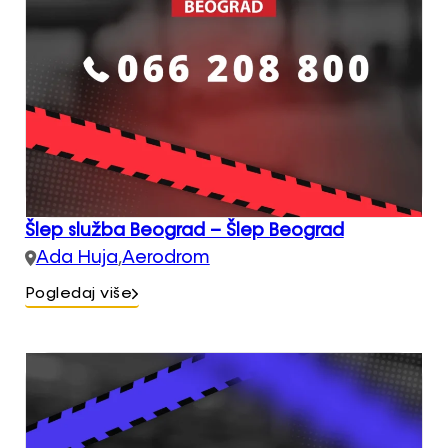
Šlep služba Beograd – Šlep Beograd
Ada Huja
,
Aerodrom
Pogledaj više