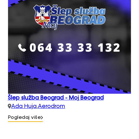
Šlep služba Beograd - Moj Beograd
Ada Huja
,
Aerodrom
Pogledaj više