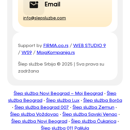
Email
info@slepsluzbe.com
Support by
FIRMA.co.rs
/
WEB STUDIO 9
/
WS9
/
MojaKompanija.rs
Šlep službe Srbija © 2025 | Sva prava su
zadržana
Šlep služba Novi Beograd – Moj Beograd
•
Šlep
služba Beograd
•
Šlep služba Lux
•
Šlep služba Borča
•
Šlep služba Beograd 007
•
Šlep služba Zemun
•
Šlep služba Voždovac
•
Šlep služba Savski Venac
•
Šlep služba Novi Beograd
•
Šlep služba Čukarica
•
Šlep služba 011 Palilula