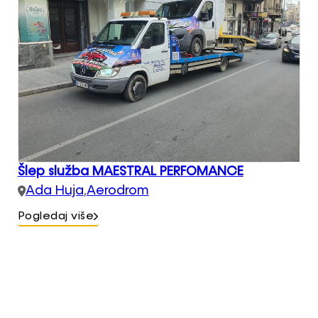
Šlep služba MAESTRAL PERFOMANCE
Ada Huja
,
Aerodrom
Pogledaj više