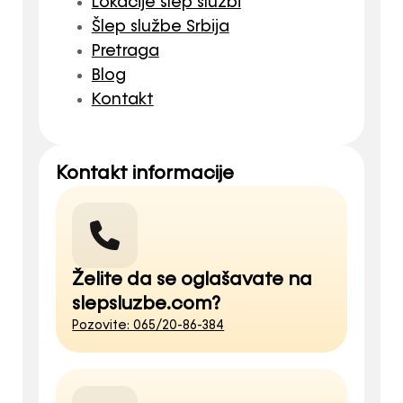
Lokacije šlep službi
Šlep službe Srbija
Pretraga
Blog
Kontakt
Kontakt informacije
Želite da se oglašavate na
slepsluzbe.com?
Pozovite: 065/20-86-384