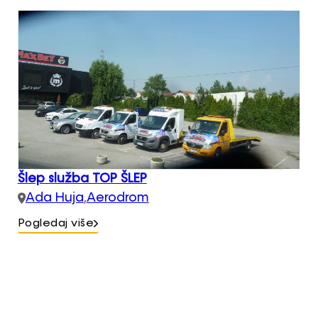
Šlep služba TOP ŠLEP
Ada Huja
,
Aerodrom
Pogledaj više