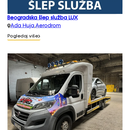
Beogradska šlep služba LUX
Ada Huja
,
Aerodrom
Pogledaj više