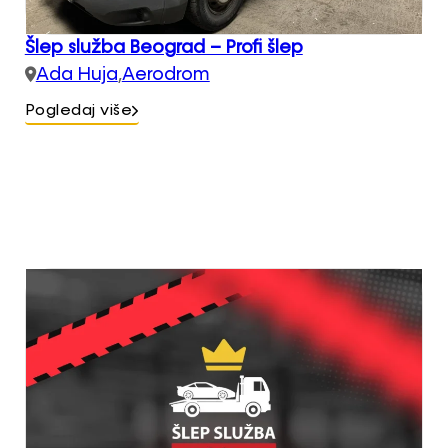
Šlep služba Beograd – Profi šlep
Ada Huja
,
Aerodrom
Pogledaj više