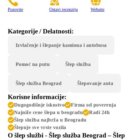
Pozovite
Ostavi recenziju
Website
Kategorije / Delatnosti:
Izvlačenje i šlepanje kamiona i autobusa
Pomoć na putu
Šlep služba
Šlep služba Beograd
Šlepovanje auta
Korisne informacije:
Dugogodišnje iskustvo
Firma od poverenja
Najniže cene šlepa u beogradu
Radi 24h
Šlep služba najbrža u Beogradu
Šlepuje sve vrste vozila
O šlep službi - Šlep služba Beograd – Šlep