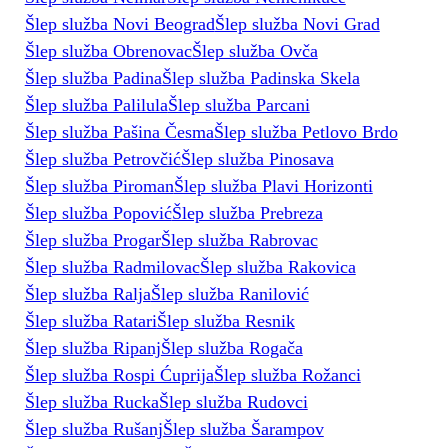
Šlep služba Novi Beograd
Šlep služba Novi Grad
Šlep služba Obrenovac
Šlep služba Ovča
Šlep služba Padina
Šlep služba Padinska Skela
Šlep služba Palilula
Šlep služba Parcani
Šlep služba Pašina Česma
Šlep služba Petlovo Brdo
Šlep služba Petrovčić
Šlep služba Pinosava
Šlep služba Piroman
Šlep služba Plavi Horizonti
Šlep služba Popović
Šlep služba Prebreza
Šlep služba Progar
Šlep služba Rabrovac
Šlep služba Radmilovac
Šlep služba Rakovica
Šlep služba Ralja
Šlep služba Ranilović
Šlep služba Ratari
Šlep služba Resnik
Šlep služba Ripanj
Šlep služba Rogača
Šlep služba Rospi Ćuprija
Šlep služba Rožanci
Šlep služba Rucka
Šlep služba Rudovci
Šlep služba Rušanj
Šlep služba Šarampov