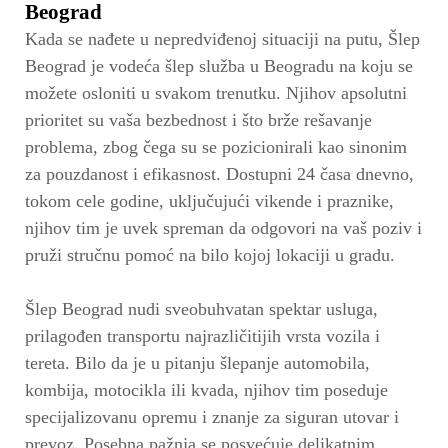
Beograd
Kada se nađete u nepredviđenoj situaciji na putu, Šlep
Beograd je vodeća šlep služba u Beogradu na koju se
možete osloniti u svakom trenutku. Njihov apsolutni
prioritet su vaša bezbednost i što brže rešavanje
problema, zbog čega su se pozicionirali kao sinonim
za pouzdanost i efikasnost. Dostupni 24 časa dnevno,
tokom cele godine, uključujući vikende i praznike,
njihov tim je uvek spreman da odgovori na vaš poziv i
pruži stručnu pomoć na bilo kojoj lokaciji u gradu.
Šlep Beograd nudi sveobuhvatan spektar usluga,
prilagođen transportu najrazličitijih vrsta vozila i
tereta. Bilo da je u pitanju šlepanje automobila,
kombija, motocikla ili kvada, njihov tim poseduje
specijalizovanu opremu i znanje za siguran utovar i
prevoz. Posebna pažnja se posvećuje delikatnim