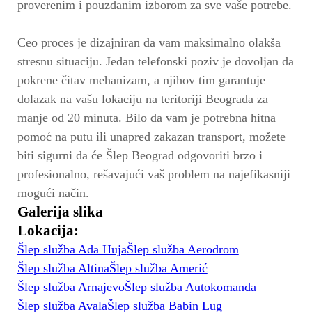
proverenim i pouzdanim izborom za sve vaše potrebe.
Ceo proces je dizajniran da vam maksimalno olakša
stresnu situaciju. Jedan telefonski poziv je dovoljan da
pokrene čitav mehanizam, a njihov tim garantuje
dolazak na vašu lokaciju na teritoriji Beograda za
manje od 20 minuta. Bilo da vam je potrebna hitna
pomoć na putu ili unapred zakazan transport, možete
biti sigurni da će Šlep Beograd odgovoriti brzo i
profesionalno, rešavajući vaš problem na najefikasniji
mogući način.
Galerija slika
Lokacija:
Šlep služba Ada Huja
Šlep služba Aerodrom
Šlep služba Altina
Šlep služba Amerić
Šlep služba Arnajevo
Šlep služba Autokomanda
Šlep služba Avala
Šlep služba Babin Lug