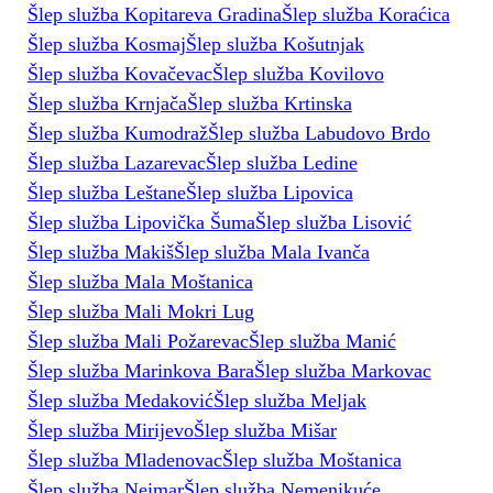
Šlep služba Kopitareva Gradina
Šlep služba Koraćica
Šlep služba Kosmaj
Šlep služba Košutnjak
Šlep služba Kovačevac
Šlep služba Kovilovo
Šlep služba Krnjača
Šlep služba Krtinska
Šlep služba Kumodraž
Šlep služba Labudovo Brdo
Šlep služba Lazarevac
Šlep služba Ledine
Šlep služba Leštane
Šlep služba Lipovica
Šlep služba Lipovička Šuma
Šlep služba Lisović
Šlep služba Makiš
Šlep služba Mala Ivanča
Šlep služba Mala Moštanica
Šlep služba Mali Mokri Lug
Šlep služba Mali Požarevac
Šlep služba Manić
Šlep služba Marinkova Bara
Šlep služba Markovac
Šlep služba Medaković
Šlep služba Meljak
Šlep služba Mirijevo
Šlep služba Mišar
Šlep služba Mladenovac
Šlep služba Moštanica
Šlep služba Neimar
Šlep služba Nemenikuće