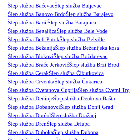
Šlep služba Baćevac
Šlep služba Baljevac
Šlep služba Banovo Brdo
Šlep služba Barajevo
Šlep služba Barič
Šlep služba Batajnica
Šlep služba Begaljica
Šlep služba Bele Vode
Šlep služba Beli Potok
Šlep služba Belville
Šlep služba Bežanija
Šlep služba Bežanijska kosa
Šlep služba Blokovi
Šlep služba Boždarevac
Šlep služba Braće Jerković
Šlep služba Brzi Brod
Šlep služba Cerak
Šlep služba Čibutkovica
Šlep služba Crvenka
Šlep služba Čukarica
Šlep služba Cvetanova Ćuprija
Šlep služba Cvetni Trg
Šlep služba Dedinje
Šlep služba Denkova Bašta
Šlep služba Dobanovci
Šlep služba Donji Grad
Šlep služba Dorćol
Šlep služba Dražanj
Šlep služba Dren
Šlep služba Drlupa
Šlep služba Duboka
Šlep služba Dubona