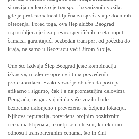
situacijama kao što je transport havarisanih vozila,
gde je profesionalnost ključna za sprečavanje dodatnih
oštećenja. Pored toga, ova šlep služba Beograd
osposobljena je i za prevoz specifičnih tereta poput
čamaca, garantujući bezbedan transport od početka do
kraja, ne samo u Beogradu već i širom Srbije.
Ono što izdvaja Šlep Beograd jeste kombinacija
iskustva, moderne opreme i tima posvećenih
profesionalaca. Svaki vozač je obučen da postupa
efikasno i sigurno, čak i u najprometnijim delovima
Beograda, osiguravajući da vaše vozilo bude
bezbedno uklonjeno i prevezeno na željenu lokaciju.
Njihova reputacija, potvrđena brojnim pozitivnim
ocenama klijenata, temelji se na brzini, korektnom
odnosu i transparentnim cenama, što ih čini