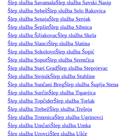
Šlep služba Savamala
Šlep služba Savski Nasip
Šlep služba Sebeš
Šlep služba Selo Rakovica
Šlep služba Senaja
Šlep služba Senjak
Šlep služba Šepšin
Šlep služba Sibnica
Šlep služba Šiljakovac
Šlep služba Skela
Šlep služba Slanci
Šlep služba Slatina
Šlep služba Sokolovo
Šlep služba Šopić
Šlep služba Sopot
Šlep služba Sremčica
Šlep služba Stari Grad
Šlep služba Stepojevac
Šlep služba Stojnik
Šlep služba Stubline
Šlep služba Sunčani Breg
Šlep služba Šuplja Stena
Šlep služba Surčin
Šlep služba Tiganjica
Šlep služba Topčider
Šlep služba Torlak
Šlep služba Trebež
Šlep služba Trešnja
Šlep služba Trstenica
Šlep služba Ugrinovci
Šlep služba Umčari
Šlep služba Umka
Šlep služba Urovci
Šlep služba Ušće