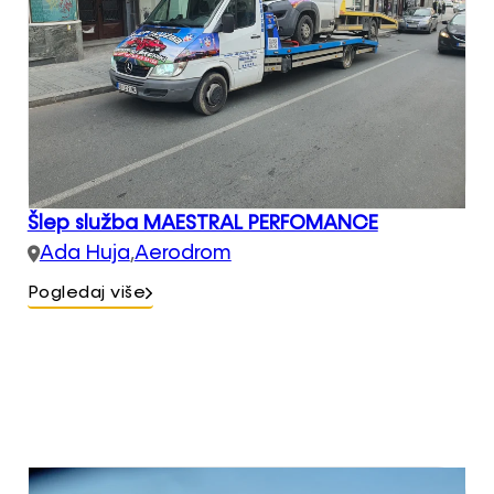
Šlep služba MAESTRAL PERFOMANCE
Ada Huja
,
Aerodrom
Pogledaj više