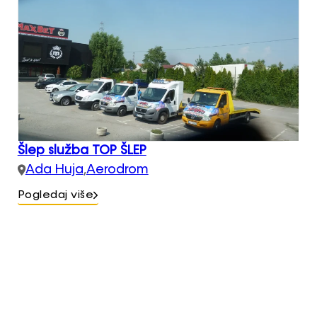
Šlep služba TOP ŠLEP
Ada Huja
,
Aerodrom
Pogledaj više