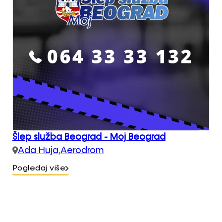
Šlep služba Beograd - Moj Beograd
Ada Huja
,
Aerodrom
Pogledaj više