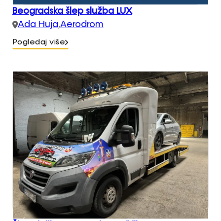
Beogradska šlep služba LUX
Ada Huja
,
Aerodrom
Pogledaj više