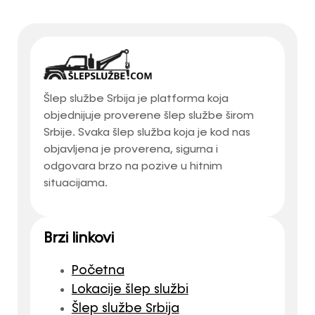
Šlep službe Srbija je platforma koja
objednijuje proverene šlep službe širom
Srbije. Svaka šlep služba koja je kod nas
objavljena je proverena, sigurna i
odgovara brzo na pozive u hitnim
situacijama.
Brzi linkovi
Početna
Lokacije šlep službi
Šlep službe Srbija