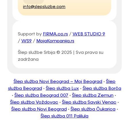
info@slepsluzbe.com
Support by
FIRMA.co.rs
/
WEB STUDIO 9
/
WS9
/
MojaKompanija.rs
Šlep službe Srbija © 2025 | Sva prava su
zadržana
Šlep služba Novi Beograd – Moj Beograd
•
Šlep
služba Beograd
•
Šlep služba Lux
•
Šlep služba Borča
•
Šlep služba Beograd 007
•
Šlep služba Zemun
•
Šlep služba Voždovac
•
Šlep služba Savski Venac
•
Šlep služba Novi Beograd
•
Šlep služba Čukarica
•
Šlep služba 011 Palilula