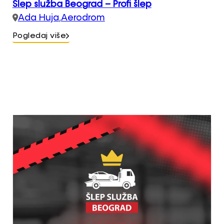
Šlep služba Beograd – Profi šlep
Ada Huja
,
Aerodrom
Pogledaj više