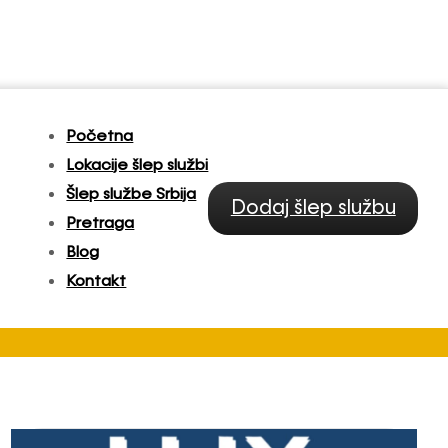
Početna
Lokacije šlep službi
Šlep službe Srbija
Dodaj šlep službu
Pretraga
Blog
Kontakt