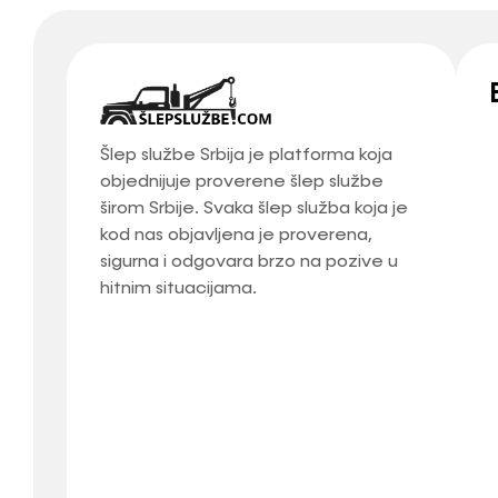
Šlep službe Srbija je platforma koja
objednijuje proverene šlep službe
širom Srbije. Svaka šlep služba koja je
kod nas objavljena je proverena,
sigurna i odgovara brzo na pozive u
hitnim situacijama.