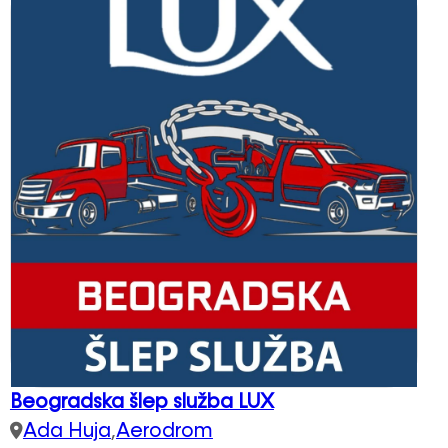
Beogradska šlep služba LUX
Ada Huja
,
Aerodrom