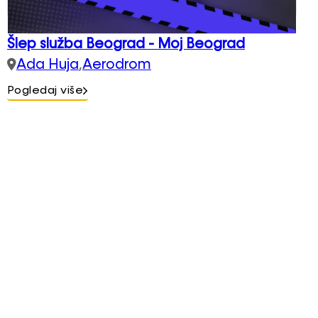
Šlep služba Beograd - Moj Beograd
Ada Huja
,
Aerodrom
Pogledaj više