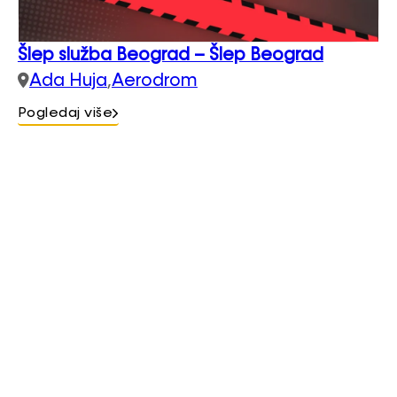
Šlep služba Beograd – Šlep Beograd
Ada Huja
,
Aerodrom
Pogledaj više