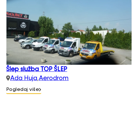
Šlep služba TOP ŠLEP
Ada Huja
,
Aerodrom
Pogledaj više