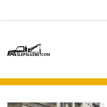
Šlep službe Sl