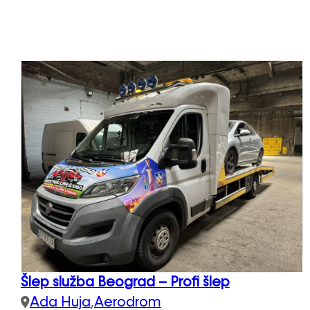
Šlep služba Beograd – Profi šlep
Ada Huja
,
Aerodrom