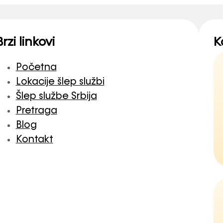
Brzi linkovi
K
Početna
Lokacije šlep službi
Šlep službe Srbija
Pretraga
Blog
Kontakt