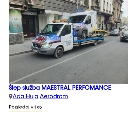
Šlep služba MAESTRAL PERFOMANCE
Ada Huja
,
Aerodrom
Pogledaj više