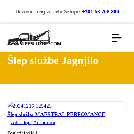
Dežurni broj za celu Srbiju:
+381 66 208 800
Šlep službe Jagnjilo
Šlep služba MAESTRAL PERFOMANCE
Ada Huja
,
Aerodrom
Pogledaj više