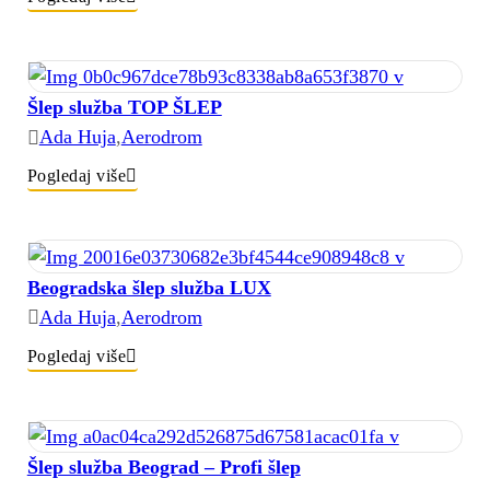
Šlep služba TOP ŠLEP
Ada Huja
,
Aerodrom
Pogledaj više
Beogradska šlep služba LUX
Ada Huja
,
Aerodrom
Pogledaj više
Šlep služba Beograd – Profi šlep