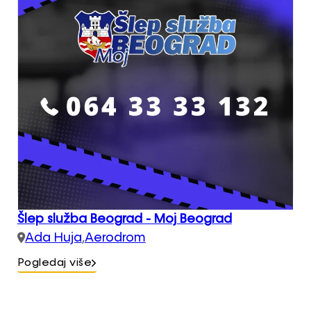
Šlep služba Beograd - Moj Beograd
Ada Huja
,
Aerodrom
Pogledaj više