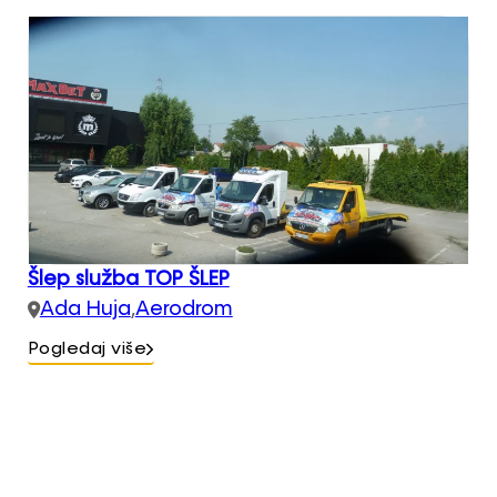
Šlep služba TOP ŠLEP
Ada Huja
,
Aerodrom
Pogledaj više