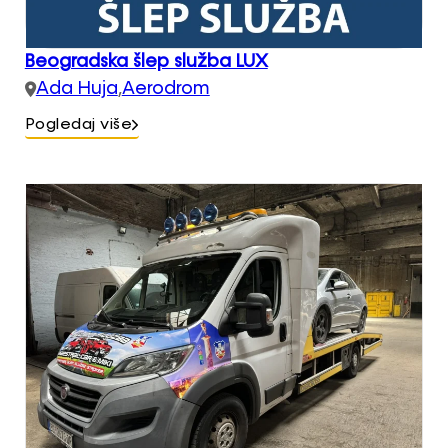
Beogradska šlep služba LUX
Ada Huja
,
Aerodrom
Pogledaj više