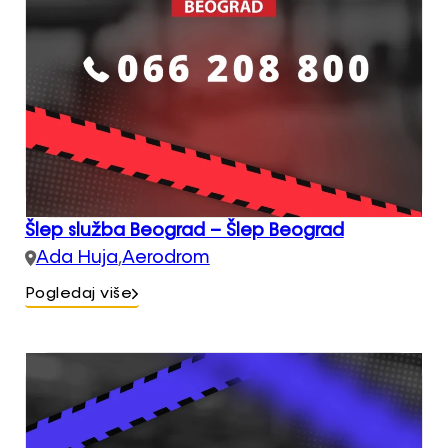
Šlep služba Beograd – Šlep Beograd
Ada Huja
,
Aerodrom
Pogledaj više