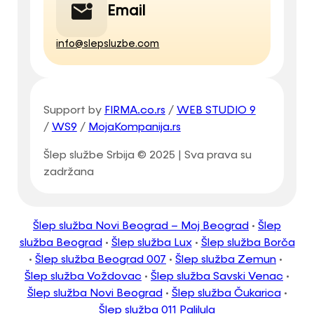
Email
info@slepsluzbe.com
Support by
FIRMA.co.rs
/
WEB STUDIO 9
/
WS9
/
MojaKompanija.rs
Šlep službe Srbija © 2025 | Sva prava su
zadržana
Šlep služba Novi Beograd – Moj Beograd
•
Šlep
služba Beograd
•
Šlep služba Lux
•
Šlep služba Borča
•
Šlep služba Beograd 007
•
Šlep služba Zemun
•
Šlep služba Voždovac
•
Šlep služba Savski Venac
•
Šlep služba Novi Beograd
•
Šlep služba Čukarica
•
Šlep služba 011 Palilula