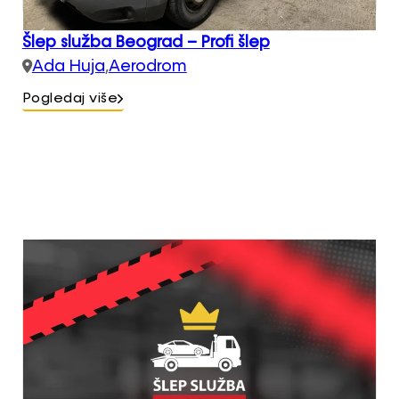
Šlep služba Beograd – Profi šlep
Ada Huja
,
Aerodrom
Pogledaj više