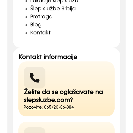
Lokacije šlep službi
Šlep službe Srbija
Pretraga
Blog
Kontakt
Kontakt informacije
Želite da se oglašavate na
slepsluzbe.com?
Pozovite: 065/20-86-384