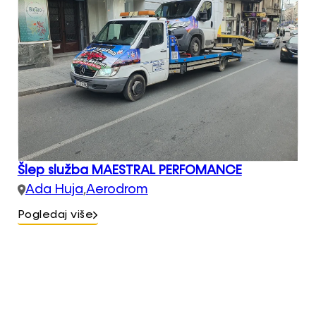
Šlep služba MAESTRAL PERFOMANCE
Ada Huja
,
Aerodrom
Pogledaj više