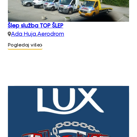
Šlep služba TOP ŠLEP
Ada Huja
,
Aerodrom
Pogledaj više