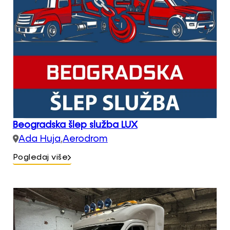
Beogradska šlep služba LUX
Ada Huja
,
Aerodrom
Pogledaj više