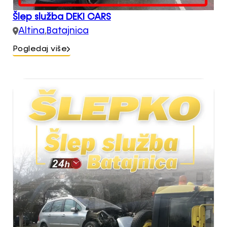
Šlep služba DEKI CARS
Altina
,
Batajnica
Pogledaj više