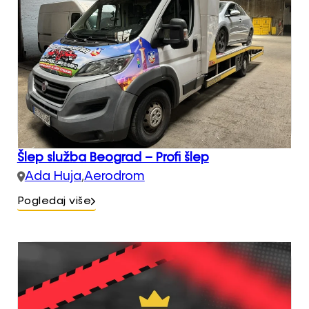
Šlep služba Beograd – Profi šlep
Ada Huja
,
Aerodrom
Pogledaj više