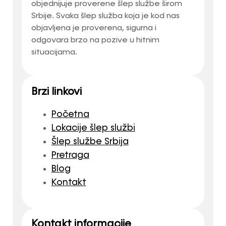
objednijuje proverene šlep službe širom
Srbije. Svaka šlep služba koja je kod nas
objavljena je proverena, sigurna i
odgovara brzo na pozive u hitnim
situacijama.
Brzi linkovi
Početna
Lokacije šlep službi
Šlep službe Srbija
Pretraga
Blog
Kontakt
Kontakt informacije