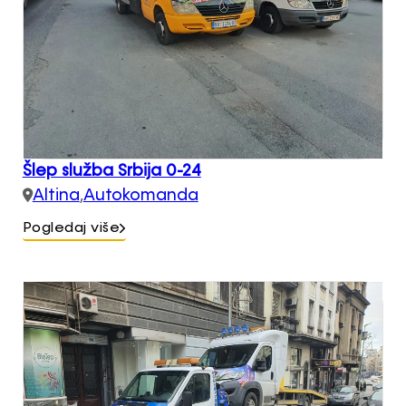
Šlep služba Srbija 0-24
Altina
,
Autokomanda
Pogledaj više