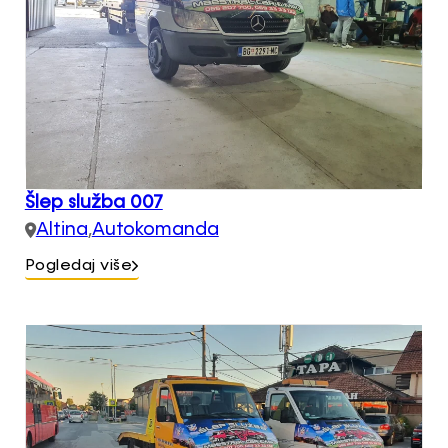
Šlep služba 007
Altina
,
Autokomanda
Pogledaj više