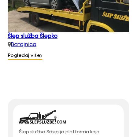
Šlep služba Šlepko
Batajnica
Pogledaj više
Šlep službe Srbija je platforma koja