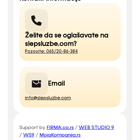
Želite da se oglašavate na
slepsluzbe.com?
Pozovite: 065/20-86-384
Email
info@slepsluzbe.com
Support by
FIRMA.co.rs
/
WEB STUDIO 9
/
WS9
/
MojaKompanija.rs