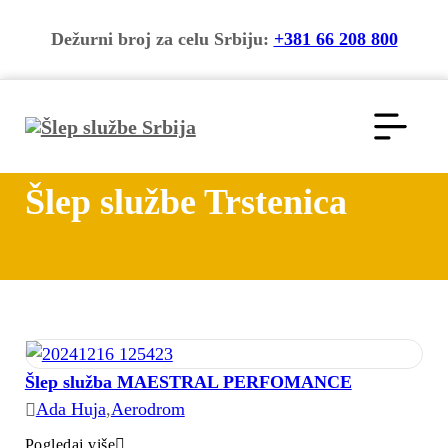
Dežurni broj za celu Srbiju:
+381 66 208 800
Šlep službe Trstenica
Šlep služba MAESTRAL PERFOMANCE
Ada Huja
,
Aerodrom
Pogledaj više