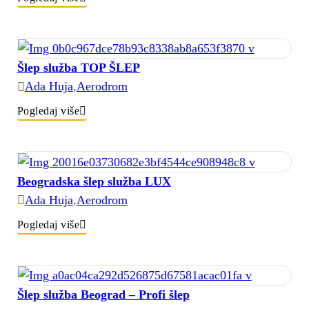
Šlep služba TOP ŠLEP
Ada Huja
,
Aerodrom
Pogledaj više
Beogradska šlep služba LUX
Ada Huja
,
Aerodrom
Pogledaj više
Šlep služba Beograd – Profi šlep