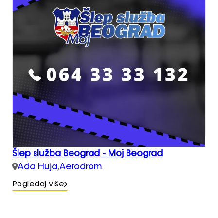
Šlep služba Beograd - Moj Beograd
Ada Huja
,
Aerodrom
Pogledaj više