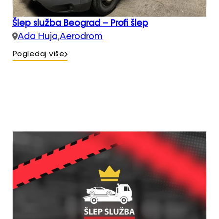
Šlep služba Beograd – Profi šlep
Ada Huja
,
Aerodrom
Pogledaj više