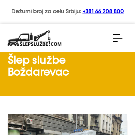
Dežurni broj za celu Srbiju:
+381 66 208 800
Šlep službe
Boždarevac