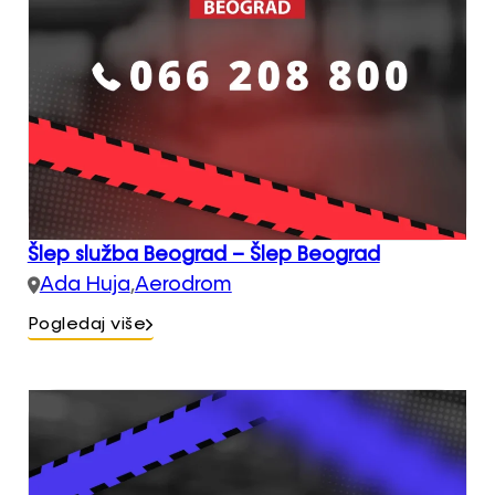
Šlep služba Beograd – Šlep Beograd
Ada Huja
,
Aerodrom
Pogledaj više