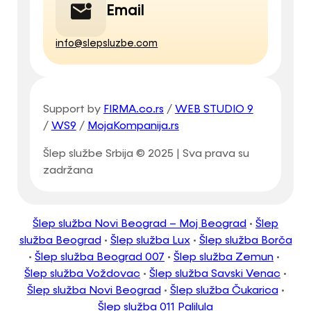
Email
info@slepsluzbe.com
Support by
FIRMA.co.rs
/
WEB STUDIO 9
/
WS9
/
MojaKompanija.rs
Šlep službe Srbija © 2025 | Sva prava su
zadržana
Šlep služba Novi Beograd – Moj Beograd
•
Šlep
služba Beograd
•
Šlep služba Lux
•
Šlep služba Borča
•
Šlep služba Beograd 007
•
Šlep služba Zemun
•
Šlep služba Voždovac
•
Šlep služba Savski Venac
•
Šlep služba Novi Beograd
•
Šlep služba Čukarica
•
Šlep služba 011 Palilula