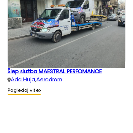
Šlep služba MAESTRAL PERFOMANCE
Ada Huja
,
Aerodrom
Pogledaj više