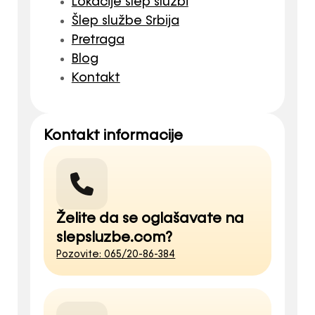
Lokacije šlep službi
Šlep službe Srbija
Pretraga
Blog
Kontakt
Kontakt informacije
Želite da se oglašavate na
slepsluzbe.com?
Pozovite: 065/20-86-384