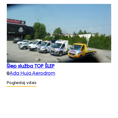
Šlep služba TOP ŠLEP
Ada Huja
,
Aerodrom
Pogledaj više