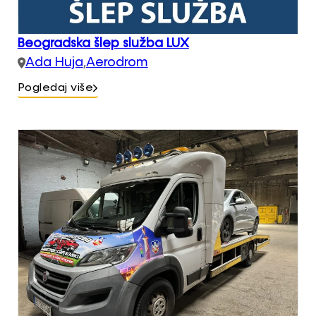
Beogradska šlep služba LUX
Ada Huja
,
Aerodrom
Pogledaj više