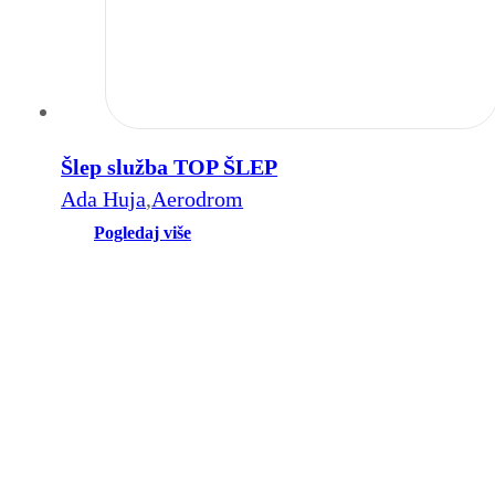
Šlep služba TOP ŠLEP
Ada Huja
,
Aerodrom
Pogledaj više