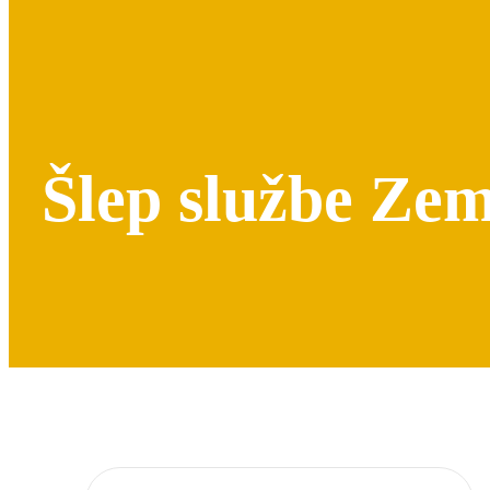
Šlep službe Ze