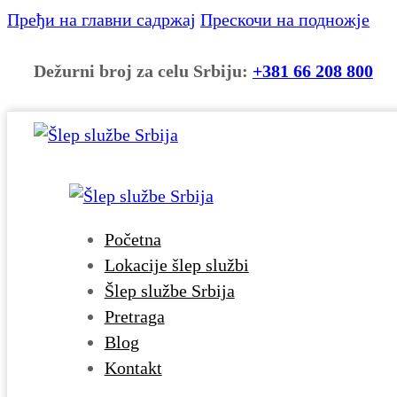
Пређи на главни садржај
Прескочи на подножје
Dežurni broj za celu Srbiju:
+381 66 208 800
Početna
Lokacije šlep službi
Šlep službe Srbija
Pretraga
Blog
Kontakt