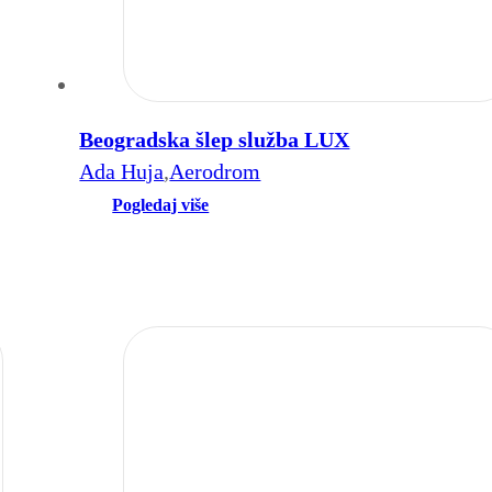
Beogradska šlep služba LUX
Ada Huja
,
Aerodrom
Pogledaj više