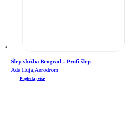
Šlep služba Beograd – Profi šlep
Ada Huja
,
Aerodrom
Pogledaj više