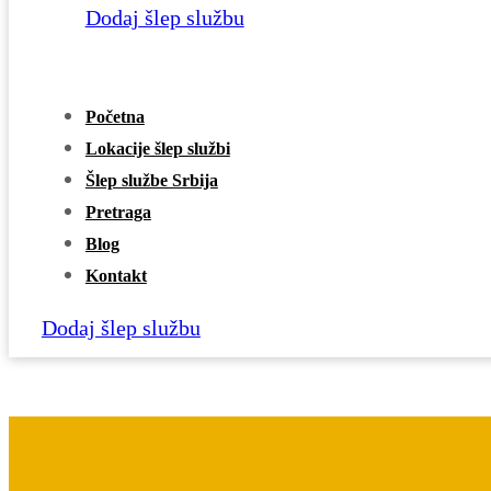
Dodaj šlep službu
Početna
Lokacije šlep službi
Šlep službe Srbija
Pretraga
Blog
Kontakt
Dodaj šlep službu