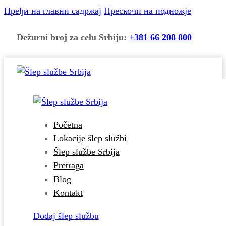
Пређи на главни садржај
Прескочи на подножје
Dežurni broj za celu Srbiju:
+381 66 208 800
Početna
Lokacije šlep službi
Šlep službe Srbija
Pretraga
Blog
Kontakt
Dodaj šlep službu