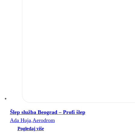
Šlep služba Beograd – Profi šlep
Ada Huja
,
Aerodrom
Pogledaj više