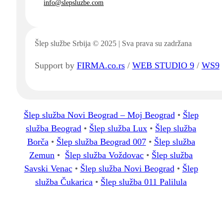
info@slepsluzbe.com
Šlep službe Srbija © 2025 | Sva prava su zadržana
Support by
FIRMA.co.rs
/
WEB STUDIO 9
/
WS9
Šlep služba Novi Beograd – Moj Beograd
•
Šlep
služba Beograd
•
Šlep služba Lux
•
Šlep služba
Borča
•
Šlep služba Beograd 007
•
Šlep služba
Zemun
•
Šlep služba Voždovac
•
Šlep služba
Savski Venac
•
Šlep služba Novi Beograd
•
Šlep
služba Čukarica
•
Šlep služba 011 Palilula