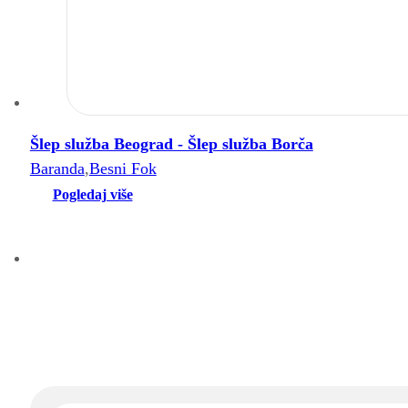
Šlep služba Beograd - Šlep služba Borča
Baranda
,
Besni Fok
Pogledaj više