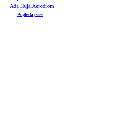
Ada Huja
,
Aerodrom
Pogledaj više