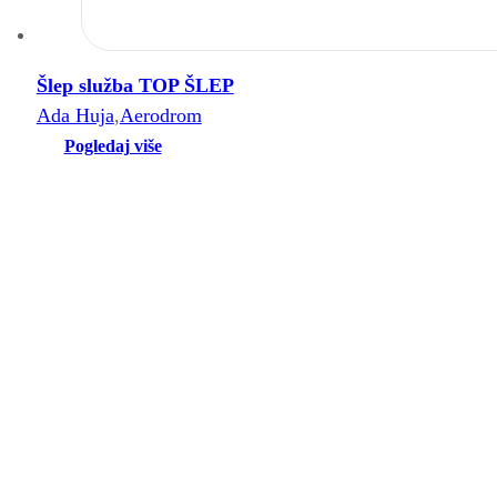
Šlep služba TOP ŠLEP
Ada Huja
,
Aerodrom
Pogledaj više