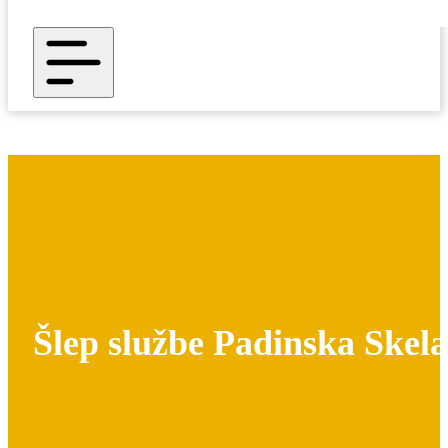
Šlep službe Padinska Skela