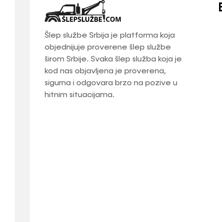
Šlep službe Srbija je platforma koja
objednijuje proverene šlep službe
širom Srbije. Svaka šlep služba koja je
kod nas objavljena je proverena,
sigurna i odgovara brzo na pozive u
hitnim situacijama.