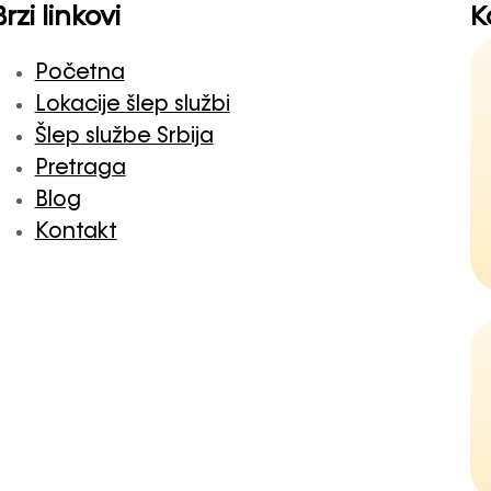
Brzi linkovi
K
Početna
Lokacije šlep službi
Šlep službe Srbija
Pretraga
Blog
Kontakt