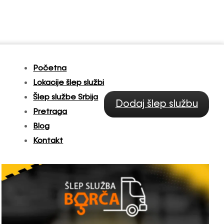
Početna
Lokacije šlep službi
Šlep službe Srbija
Dodaj šlep službu
Pretraga
Blog
Kontakt