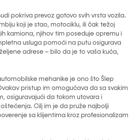
udi pokriva prevoz gotovo svih vrsta vozila.
ju koji je stao, motociklu, ili čak težoj
njih kamiona, njihov tim poseduje opremu i
mpletna usluga pomoći na putu osigurava
željene adrese – bilo da je to vaša kuća,
automobilske mehanike je ono što Šlep
. Ovakav pristup im omogućava da sa svakim
 osiguravajući da tokom utovara i
štećenja. Cilj im je da pruže najbolji
overenje sa klijentima kroz profesionalizam