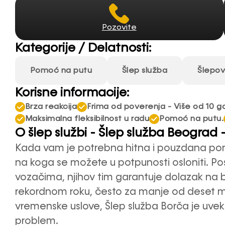
Pozovite
Kategorije / Delatnosti:
Pomoć na putu
Šlep služba
Šlepov
Korisne informacije:
Brza reakcija
Frima od poverenja - Više od 10 g
Maksimalna fleksibilnost u radu
Pomoć na putu.
O šlep službi - Šlep služba Beograd 
Kada vam je potrebna hitna i pouzdana pom
na koga se možete u potpunosti osloniti. Po
vozačima, njihov tim garantuje dolazak na bilo
rekordnom roku, često za manje od deset mi
vremenske uslove, Šlep služba Borča je uvek
problem.