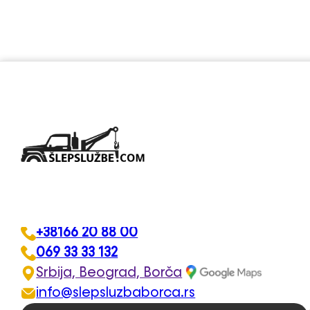
Šlep služba Beograd –
Pomoć na putu 24h d
+38166 20 88 00
069 33 33 132
Srbija, Beograd, Borča
info@slepsluzbaborca.rs