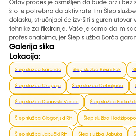
Čitav proces je osmišljen da bude brz i bez 
što je potrebno da aktivirate tim Šlep služ
dolasku, stručnjaci će izvršiti siguran utova
tehnike za fiksiranje. Vaše je samo da im saop
profesionalcima, jer Šlep služba Borča gara
Galerija slika
Lokacija:
Šlep služba Baranda
Šlep služba Besni Fok
Š
Šlep služba Crepaja
Šlep služba Debeljača
Šlep služba Dunavski Venac
Šlep služba Farkažd
Šlep služba Glogonjski Rit
Šlep služba Hadžipop
Šlep služba Jabučki Rit
Šlep služba Jabuka
Š