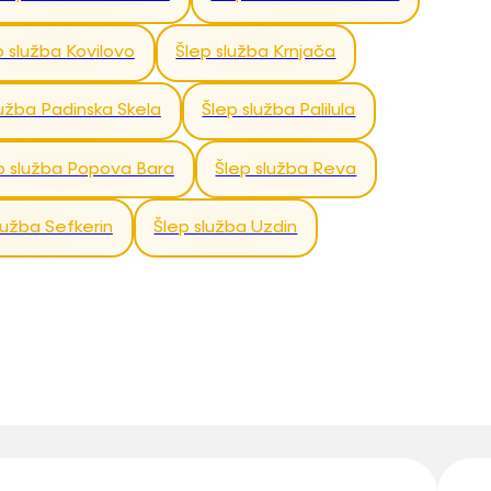
p služba Kovilovo
Šlep služba Krnjača
lužba Padinska Skela
Šlep služba Palilula
p služba Popova Bara
Šlep služba Reva
lužba Sefkerin
Šlep služba Uzdin