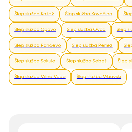
Šlep služba Kotež
Šlep služba Kovačica
Šle
Šlep služba Opovo
Šlep služba Ovča
Šlep s
Šlep služba Pančevo
Šlep služba Perlez
Šle
Šlep služba Sakule
Šlep služba Sebeš
Šlep s
Šlep služba Viline Vode
Šlep služba Vrbovski