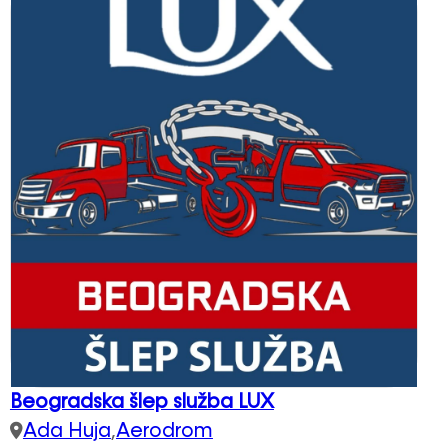
Beogradska šlep služba LUX
Ada Huja
,
Aerodrom