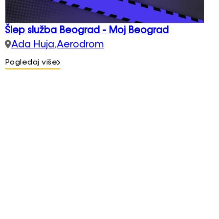
Šlep služba Beograd - Moj Beograd
Ada Huja
,
Aerodrom
Pogledaj više