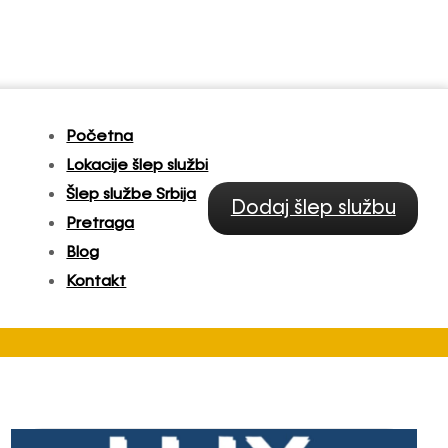
Početna
Lokacije šlep službi
Šlep službe Srbija
Dodaj šlep službu
Pretraga
Blog
Kontakt