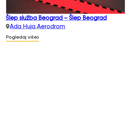
Šlep služba Beograd – Šlep Beograd
Ada Huja
,
Aerodrom
Pogledaj više