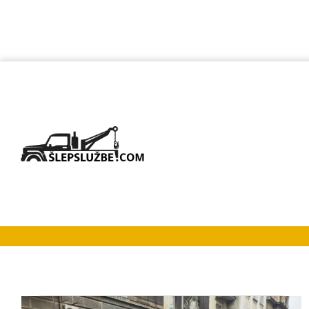
Šlep službe Sa