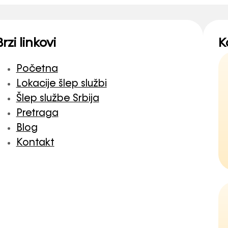
Brzi linkovi
K
Početna
Lokacije šlep službi
Šlep službe Srbija
Pretraga
Blog
Kontakt