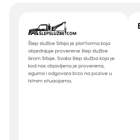
Šlep službe Srbija je platforma koja
objednijuje proverene šlep službe
širom Srbije. Svaka šlep služba koja je
kod nas objavljena je proverena,
sigurna i odgovara brzo na pozive u
hitnim situacijama.