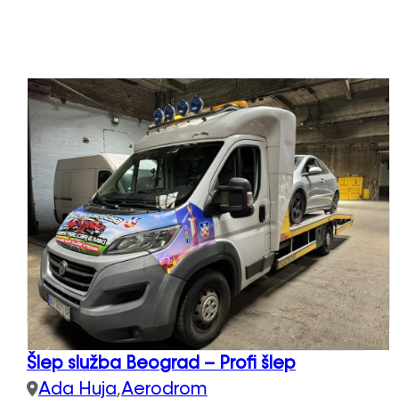
Šlep služba Beograd – Profi šlep
Ada Huja
,
Aerodrom