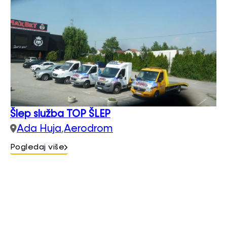
Šlep služba TOP ŠLEP
Ada Huja
,
Aerodrom
Pogledaj više