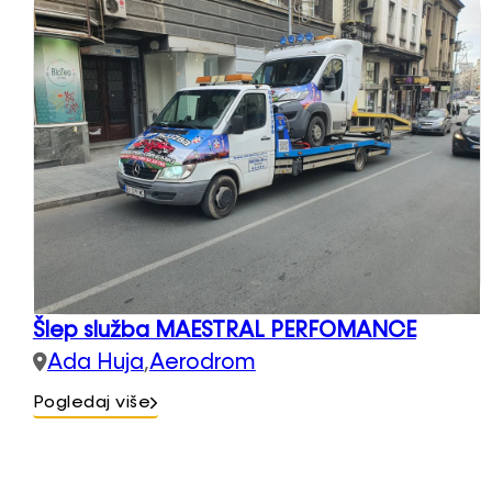
Šlep služba MAESTRAL PERFOMANCE
Ada Huja
,
Aerodrom
Pogledaj više