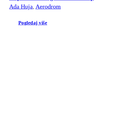
Ada Huja
,
Aerodrom
Pogledaj više