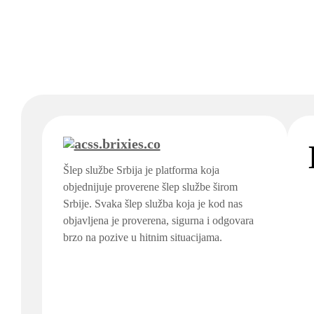
Šlep službe Srbija je platforma koja
objednijuje proverene šlep službe širom
Srbije. Svaka šlep služba koja je kod nas
objavljena je proverena, sigurna i odgovara
brzo na pozive u hitnim situacijama.