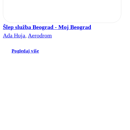
Šlep služba Beograd - Moj Beograd
Ada Huja
,
Aerodrom
Pogledaj više