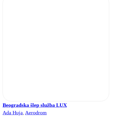
Beogradska šlep služba LUX
Ada Huja
,
Aerodrom