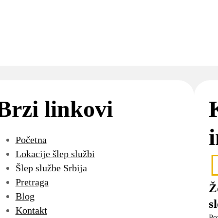
Brzi linkovi
Početna
Lokacije šlep službi
Šlep službe Srbija
Pretraga
Ž
Blog
s
Kontakt
Po