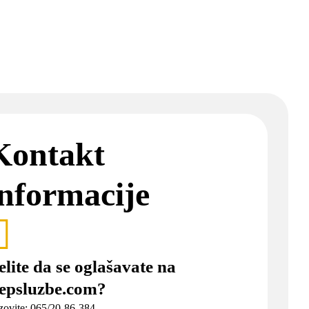
Kontakt
informacije
elite da se oglašavate na
lepsluzbe.com?
zovite: 065/20-86-384