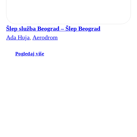
Šlep služba Beograd – Šlep Beograd
Ada Huja
,
Aerodrom
Pogledaj više