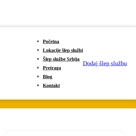
Početna
Lokacije šlep službi
Šlep službe Srbija
Dodaj šlep službu
Pretraga
Blog
Kontakt