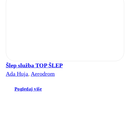
Šlep služba TOP ŠLEP
Ada Huja
,
Aerodrom
Pogledaj više