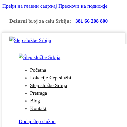
Пређи на главни садржај
Прескочи на подножје
Dežurni broj za celu Srbiju:
+381 66 208 800
Početna
Lokacije šlep službi
Šlep službe Srbija
Pretraga
Blog
Kontakt
Dodaj šlep službu