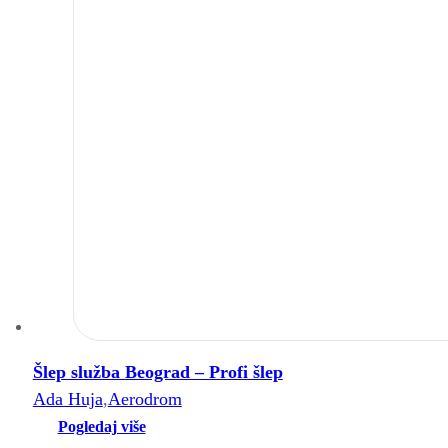
Šlep služba Beograd – Profi šlep
Ada Huja
,
Aerodrom
Pogledaj više