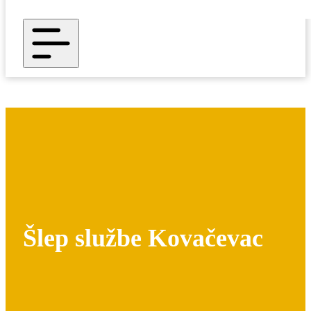
Šlep službe Kovačevac