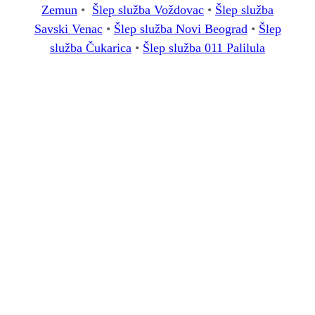
Zemun
•
Šlep služba Voždovac
•
Šlep služba
Savski Venac
•
Šlep služba Novi Beograd
•
Šlep
služba Čukarica
•
Šlep služba 011 Palilula