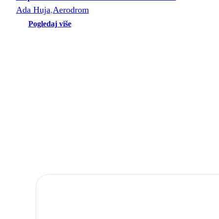
Ada Huja
,
Aerodrom
Pogledaj više