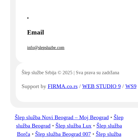
Email
info@slepsluzbe.com
Šlep službe Srbija © 2025 | Sva prava su zadržana
Support by
FIRMA.co.rs
/
WEB STUDIO 9
/
WS9
Šlep služba Novi Beograd – Moj Beograd
•
Šlep
služba Beograd
•
Šlep služba Lux
•
Šlep služba
Borča
•
Šlep služba Beograd 007
•
Šlep služba