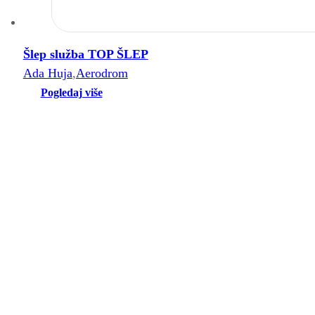
Šlep služba TOP ŠLEP
Ada Huja
,
Aerodrom
Pogledaj više