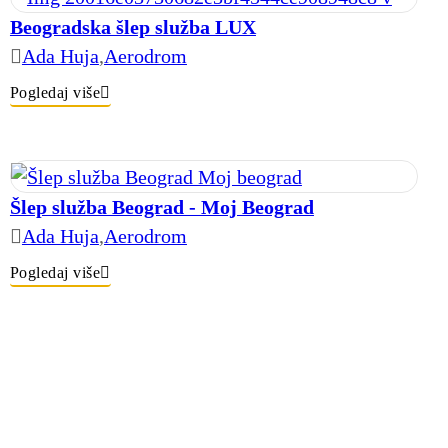
Beogradska šlep služba LUX
Ada Huja
,
Aerodrom
Pogledaj više
Šlep služba Beograd - Moj Beograd
Ada Huja
,
Aerodrom
Pogledaj više