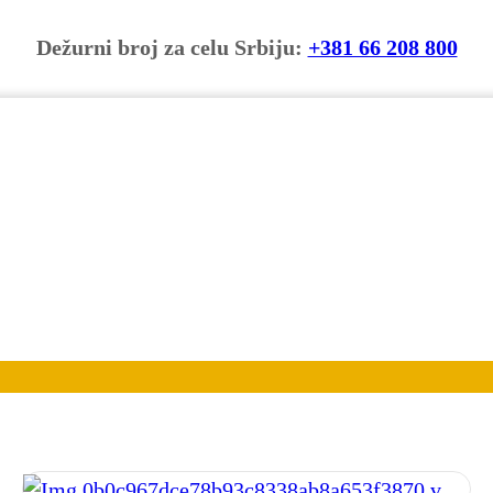
Dežurni broj za celu Srbiju:
+381 66 208 800
rinkova Bara