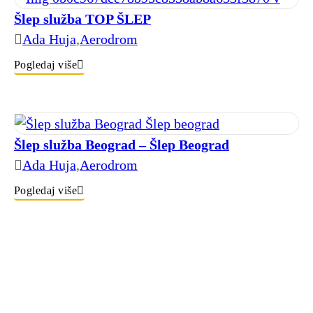
Šlep služba TOP ŠLEP
Ada Huja
,
Aerodrom
Pogledaj više
Šlep služba Beograd – Šlep Beograd
Ada Huja
,
Aerodrom
Pogledaj više