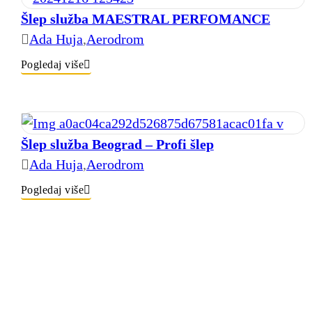
Šlep služba MAESTRAL PERFOMANCE
Ada Huja
,
Aerodrom
Pogledaj više
Šlep služba Beograd – Profi šlep
Ada Huja
,
Aerodrom
Pogledaj više