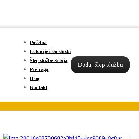
Početna
Lokacije šlep službi
Šlep službe Srbija
Dodaj šlep službu
Pretraga
Blog
Kontakt