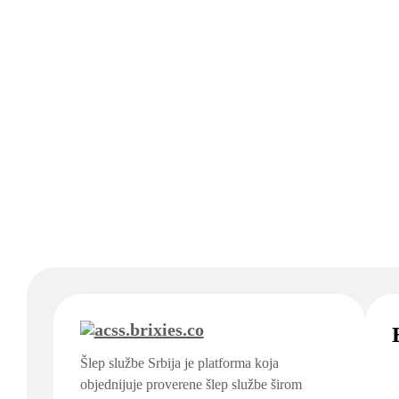
Šlep službe Srbija je platforma koja
objednijuje proverene šlep službe širom