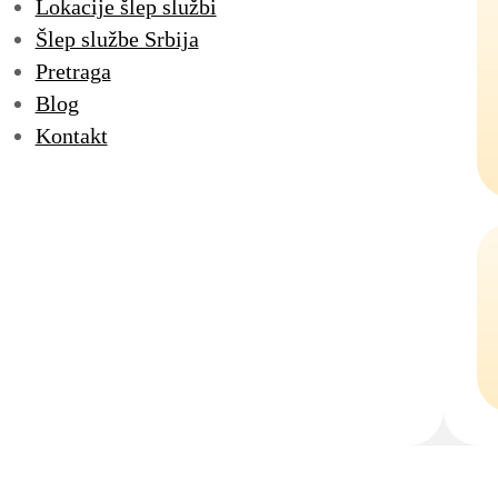
Lokacije šlep službi
Šlep službe Srbija
Pretraga
Blog
Kontakt