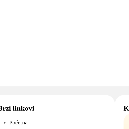
Brzi linkovi
K
Početna