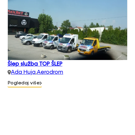
Šlep služba TOP ŠLEP
Ada Huja
,
Aerodrom
Pogledaj više