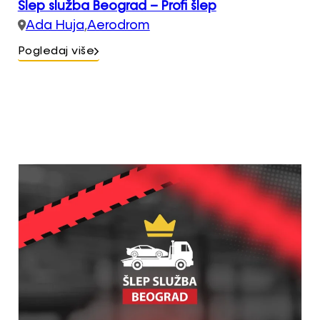
Šlep služba Beograd – Profi šlep
Ada Huja
,
Aerodrom
Pogledaj više