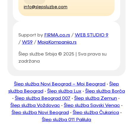
info@slepsluzbe.com
Support by
FIRMA.co.rs
/
WEB STUDIO 9
/
WS9
/
MojaKompanija.rs
Šlep službe Srbija © 2025 | Sva prava su
zadržana
Šlep služba Novi Beograd – Moj Beograd
•
Šlep
služba Beograd
•
Šlep služba Lux
•
Šlep služba Borča
•
Šlep služba Beograd 007
•
Šlep služba Zemun
•
Šlep služba Voždovac
•
Šlep služba Savski Venac
•
Šlep služba Novi Beograd
•
Šlep služba Čukarica
•
Šlep služba 011 Palilula