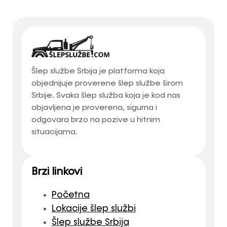
Šlep službe Srbija je platforma koja
objednijuje proverene šlep službe širom
Srbije. Svaka šlep služba koja je kod nas
objavljena je proverena, sigurna i
odgovara brzo na pozive u hitnim
situacijama.
Brzi linkovi
Početna
Lokacije šlep službi
Šlep službe Srbija