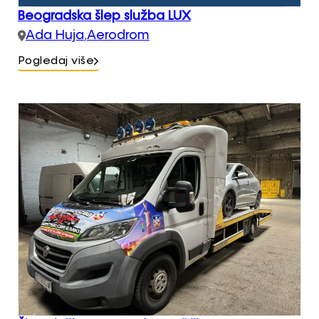
Beogradska šlep služba LUX
Ada Huja
,
Aerodrom
Pogledaj više