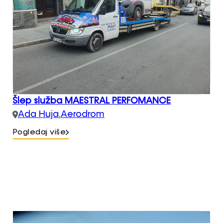
Šlep služba MAESTRAL PERFOMANCE
Ada Huja
,
Aerodrom
Pogledaj više