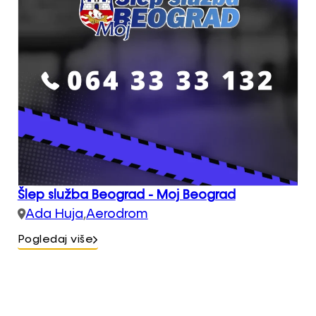
Šlep služba Beograd - Moj Beograd
Ada Huja
,
Aerodrom
Pogledaj više