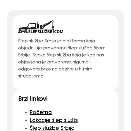
Šlep službe Srbija je platforma koja
objednijuje proverene šlep službe širom
Srbije. Svaka šlep služba koja je kod nas
objavljena je proverena, sigurna i
odgovara brzo na pozive u hitnim
situacijama.
Brzi linkovi
Početna
Lokacije šlep službi
Šlep službe Srbija