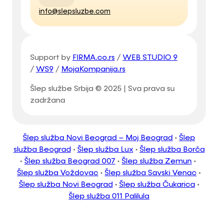
info@slepsluzbe.com
Support by
FIRMA.co.rs
/
WEB STUDIO 9
/
WS9
/
MojaKompanija.rs
Šlep službe Srbija © 2025 | Sva prava su
zadržana
Šlep služba Novi Beograd – Moj Beograd
•
Šlep
služba Beograd
•
Šlep služba Lux
•
Šlep služba Borča
•
Šlep služba Beograd 007
•
Šlep služba Zemun
•
Šlep služba Voždovac
•
Šlep služba Savski Venac
•
Šlep služba Novi Beograd
•
Šlep služba Čukarica
•
Šlep služba 011 Palilula