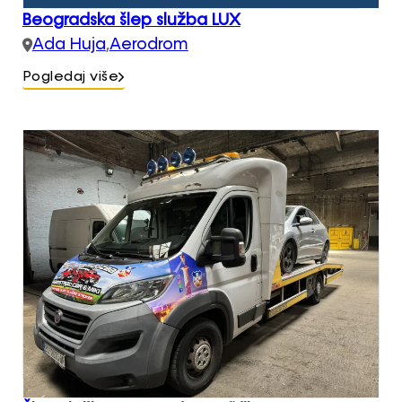
Beogradska šlep služba LUX
Ada Huja
,
Aerodrom
Pogledaj više