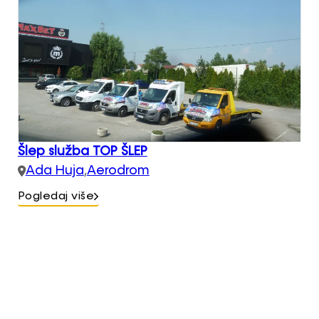
Šlep služba TOP ŠLEP
Ada Huja
,
Aerodrom
Pogledaj više