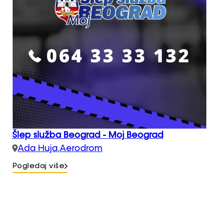
Šlep služba Beograd - Moj Beograd
Ada Huja
,
Aerodrom
Pogledaj više