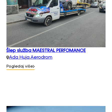
Šlep služba MAESTRAL PERFOMANCE
Ada Huja
,
Aerodrom
Pogledaj više