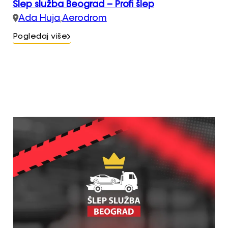
Šlep služba Beograd – Profi šlep
Ada Huja
,
Aerodrom
Pogledaj više