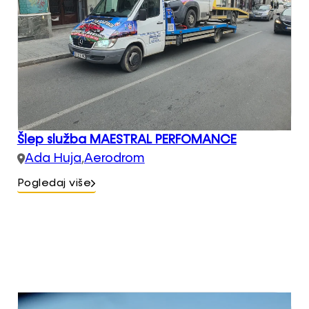
Šlep služba MAESTRAL PERFOMANCE
Ada Huja
,
Aerodrom
Pogledaj više