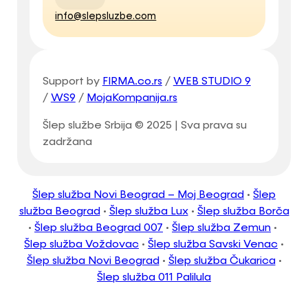
info@slepsluzbe.com
Support by
FIRMA.co.rs
/
WEB STUDIO 9
/
WS9
/
MojaKompanija.rs
Šlep službe Srbija © 2025 | Sva prava su
zadržana
Šlep služba Novi Beograd – Moj Beograd
•
Šlep
služba Beograd
•
Šlep služba Lux
•
Šlep služba Borča
•
Šlep služba Beograd 007
•
Šlep služba Zemun
•
Šlep služba Voždovac
•
Šlep služba Savski Venac
•
Šlep služba Novi Beograd
•
Šlep služba Čukarica
•
Šlep služba 011 Palilula