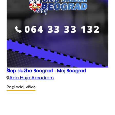
Šlep služba Beograd - Moj Beograd
Ada Huja
,
Aerodrom
Pogledaj više