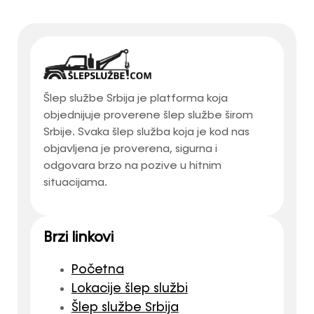
Šlep službe Srbija je platforma koja
objednijuje proverene šlep službe širom
Srbije. Svaka šlep služba koja je kod nas
objavljena je proverena, sigurna i
odgovara brzo na pozive u hitnim
situacijama.
Brzi linkovi
Početna
Lokacije šlep službi
Šlep službe Srbija