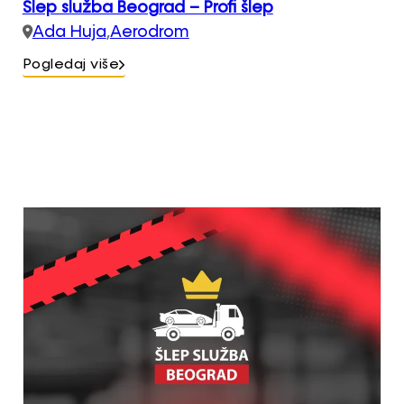
Šlep služba Beograd – Profi šlep
Ada Huja
,
Aerodrom
Pogledaj više