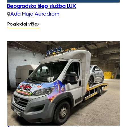
Beogradska šlep služba LUX
Ada Huja
,
Aerodrom
Pogledaj više