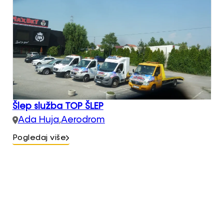
Šlep služba TOP ŠLEP
Ada Huja
,
Aerodrom
Pogledaj više