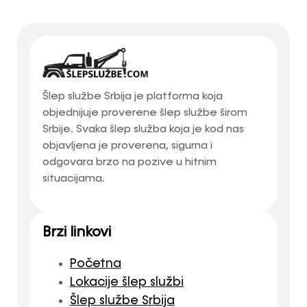
Šlep službe Srbija je platforma koja
objednijuje proverene šlep službe širom
Srbije. Svaka šlep služba koja je kod nas
objavljena je proverena, sigurna i
odgovara brzo na pozive u hitnim
situacijama.
Brzi linkovi
Početna
Lokacije šlep službi
Šlep službe Srbija