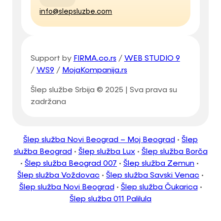
info@slepsluzbe.com
Support by
FIRMA.co.rs
/
WEB STUDIO 9
/
WS9
/
MojaKompanija.rs
Šlep službe Srbija © 2025 | Sva prava su
zadržana
Šlep služba Novi Beograd – Moj Beograd
•
Šlep
služba Beograd
•
Šlep služba Lux
•
Šlep služba Borča
•
Šlep služba Beograd 007
•
Šlep služba Zemun
•
Šlep služba Voždovac
•
Šlep služba Savski Venac
•
Šlep služba Novi Beograd
•
Šlep služba Čukarica
•
Šlep služba 011 Palilula