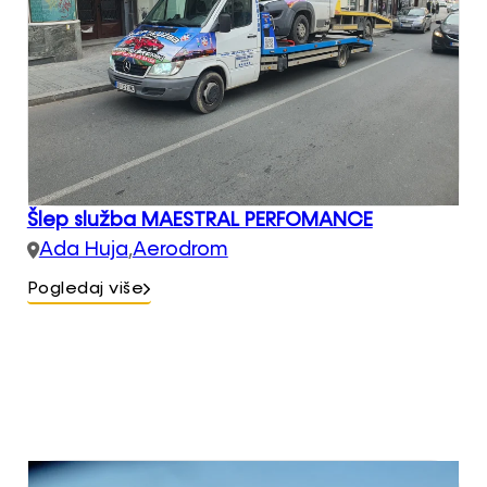
Šlep služba MAESTRAL PERFOMANCE
Ada Huja
,
Aerodrom
Pogledaj više