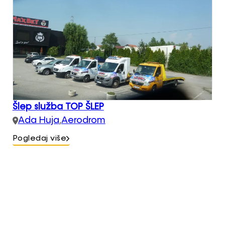
Šlep služba TOP ŠLEP
Ada Huja
,
Aerodrom
Pogledaj više