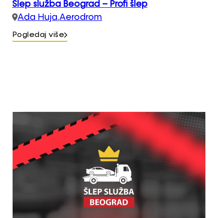
Šlep služba Beograd – Profi šlep
Ada Huja
,
Aerodrom
Pogledaj više