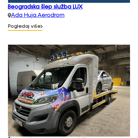
Beogradska šlep služba LUX
Ada Huja
,
Aerodrom
Pogledaj više