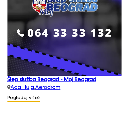
Šlep služba Beograd - Moj Beograd
Ada Huja
,
Aerodrom
Pogledaj više