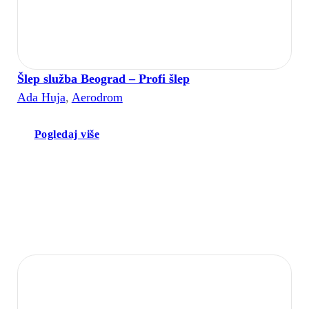
Šlep služba Beograd – Profi šlep
Ada Huja
,
Aerodrom
Pogledaj više