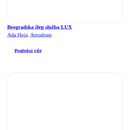
Beogradska šlep služba LUX
Ada Huja
,
Aerodrom
Pogledaj više