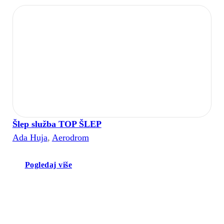
Šlep služba TOP ŠLEP
Ada Huja
,
Aerodrom
Pogledaj više