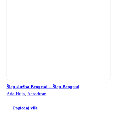
Šlep služba Beograd – Šlep Beograd
Ada Huja
,
Aerodrom
Pogledaj više