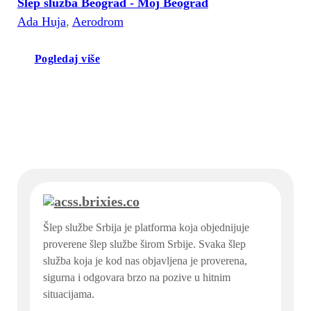
Šlep služba Beograd - Moj Beograd
Ada Huja
,
Aerodrom
Pogledaj više
Šlep službe Srbija je platforma koja objednijuje
proverene šlep službe širom Srbije. Svaka šlep
služba koja je kod nas objavljena je proverena,
sigurna i odgovara brzo na pozive u hitnim
situacijama.