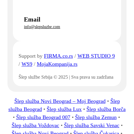
Email
info@slepsluzbe.com
Support by
FIRMA.co.rs
/
WEB STUDIO 9
/
WS9
/
MojaKompanija.rs
Šlep službe Srbija © 2025 | Sva prava su zadržana
Šlep služba Novi Beograd – Moj Beograd
•
Šlep
služba Beograd
•
Šlep služba Lux
•
Šlep služba Borča
•
Šlep služba Beograd 007
•
Šlep služba Zemun
•
Šlep služba Voždovac
•
Šlep služba Savski Venac
•
Šlep služba Novi Beograd
•
Šlep služba Čukarica
•