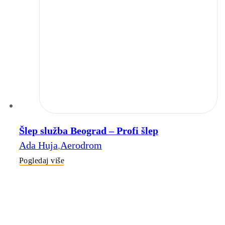
Šlep služba Beograd – Profi šlep
Ada Huja
,
Aerodrom
Pogledaj više