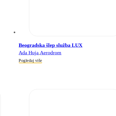
Beogradska šlep služba LUX
Ada Huja
,
Aerodrom
Pogledaj više