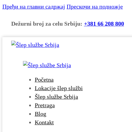
Пређи на главни садржај
Прескочи на подножје
Dežurni broj za celu Srbiju:
+381 66 208 800
Početna
Lokacije šlep službi
Šlep službe Srbija
Pretraga
Blog
Kontakt