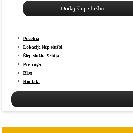
Dodaj šlep službu
Početna
Lokacije šlep službi
Šlep službe Srbija
Pretraga
Blog
Kontakt