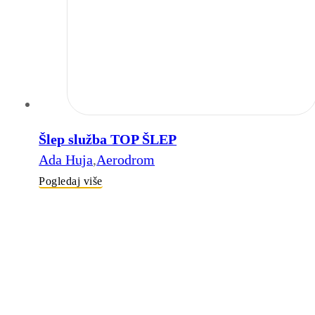
Šlep služba TOP ŠLEP
Ada Huja
,
Aerodrom
Pogledaj više