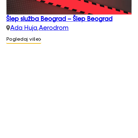
Šlep služba Beograd – Šlep Beograd
Ada Huja
,
Aerodrom
Pogledaj više