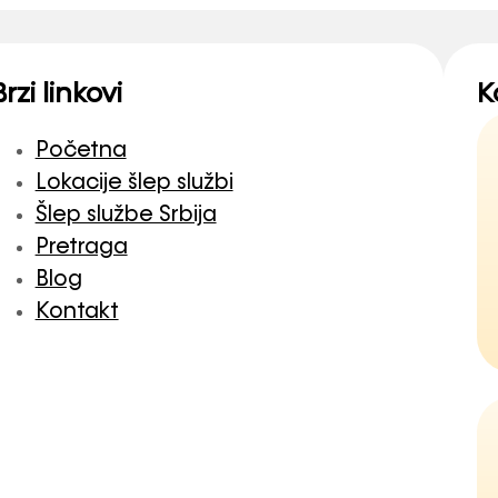
Brzi linkovi
K
Početna
Lokacije šlep službi
Šlep službe Srbija
Pretraga
Blog
Kontakt