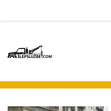
Šlep službe J