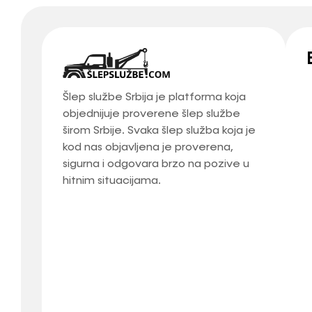
Šlep službe Srbija je platforma koja
objednijuje proverene šlep službe
širom Srbije. Svaka šlep služba koja je
kod nas objavljena je proverena,
sigurna i odgovara brzo na pozive u
hitnim situacijama.