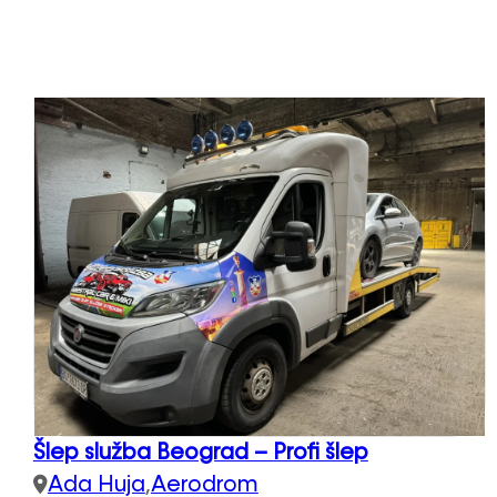
Šlep služba Beograd – Profi šlep
Ada Huja
,
Aerodrom