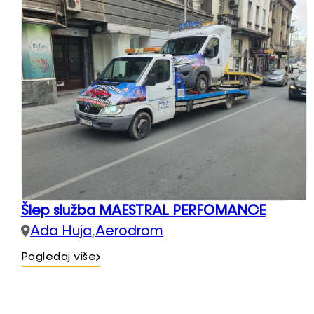
Šlep služba MAESTRAL PERFOMANCE
Ada Huja
,
Aerodrom
Pogledaj više