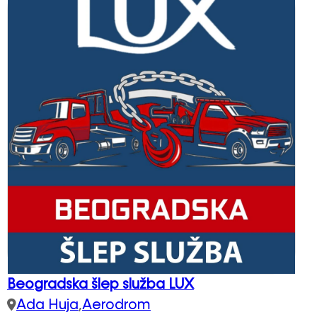
Beogradska šlep služba LUX
Ada Huja
,
Aerodrom