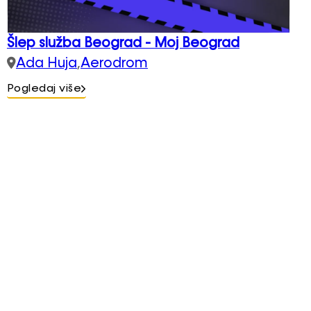
Šlep služba Beograd - Moj Beograd
Ada Huja
,
Aerodrom
Pogledaj više