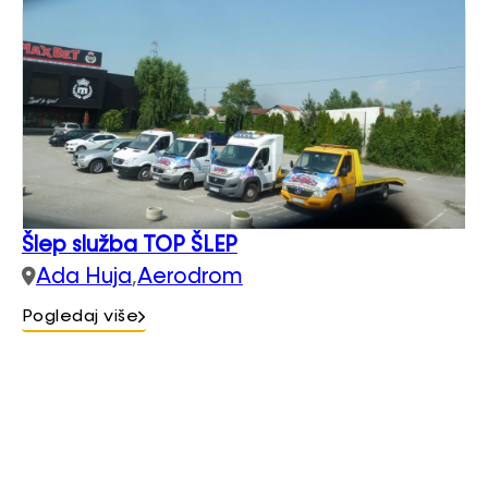
Šlep služba TOP ŠLEP
Ada Huja
,
Aerodrom
Pogledaj više