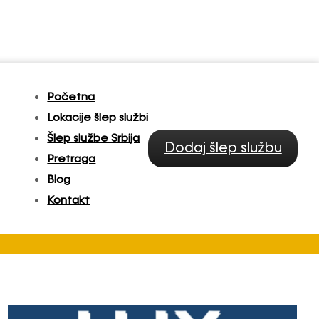
Početna
Lokacije šlep službi
Šlep službe Srbija
Dodaj šlep službu
Pretraga
Blog
Kontakt