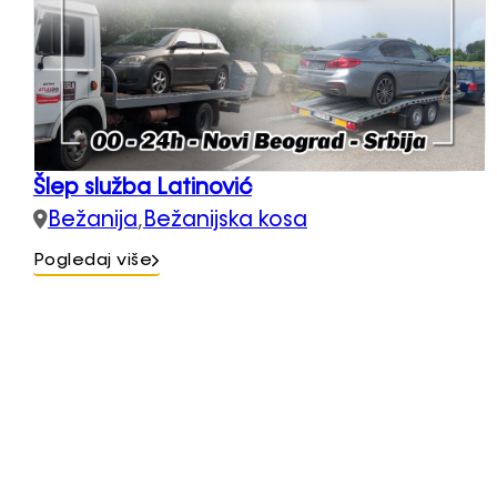
Šlep služba Latinović
Bežanija
,
Bežanijska kosa
Pogledaj više