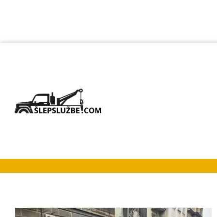
Šlep službe Ra