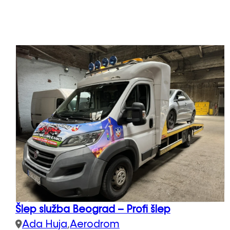
Šlep služba Beograd – Profi šlep
Ada Huja
,
Aerodrom