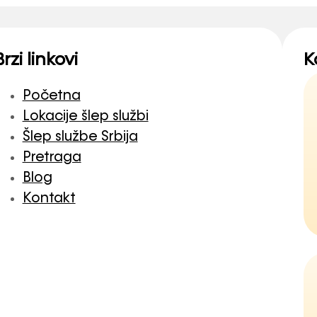
Brzi linkovi
K
Početna
Lokacije šlep službi
Šlep službe Srbija
Pretraga
Blog
Kontakt