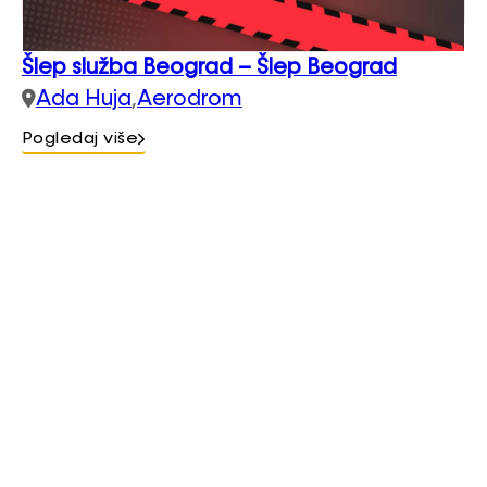
Šlep služba Beograd – Šlep Beograd
Ada Huja
,
Aerodrom
Pogledaj više