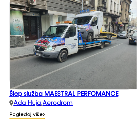
Šlep služba MAESTRAL PERFOMANCE
Ada Huja
,
Aerodrom
Pogledaj više