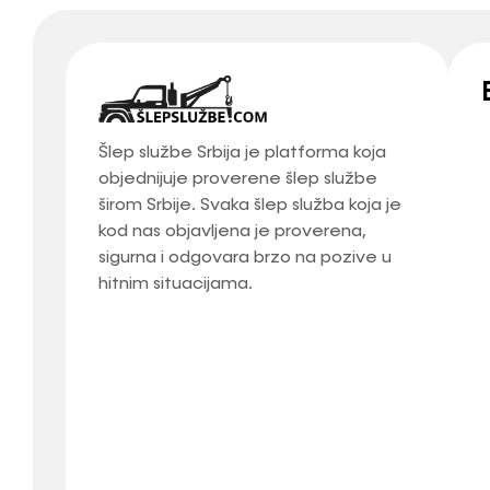
Šlep službe Srbija je platforma koja
objednijuje proverene šlep službe
širom Srbije. Svaka šlep služba koja je
kod nas objavljena je proverena,
sigurna i odgovara brzo na pozive u
hitnim situacijama.