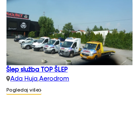
Šlep služba TOP ŠLEP
Ada Huja
,
Aerodrom
Pogledaj više