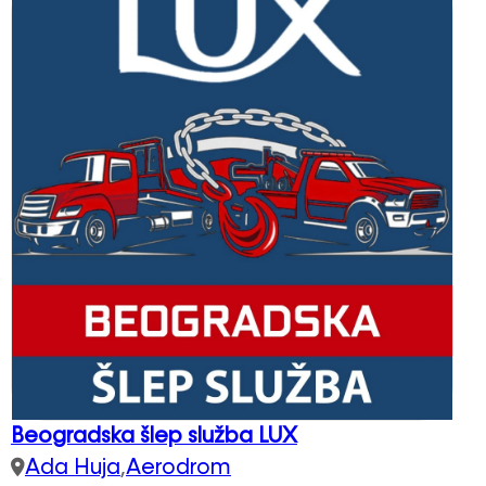
Beogradska šlep služba LUX
Ada Huja
,
Aerodrom