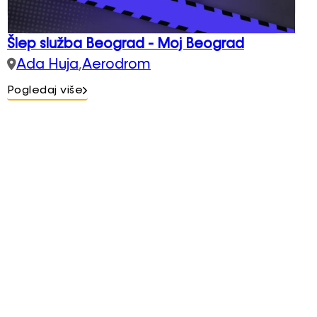
Šlep služba Beograd - Moj Beograd
Ada Huja
,
Aerodrom
Pogledaj više