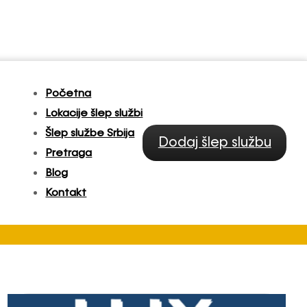
Početna
Lokacije šlep službi
Šlep službe Srbija
Dodaj šlep službu
Pretraga
Blog
Kontakt