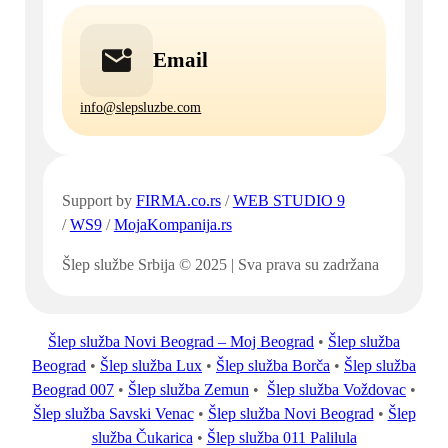
Email
info@slepsluzbe.com
Support by
FIRMA.co.rs
/
WEB STUDIO 9
/
WS9
/
MojaKompanija.rs
Šlep službe Srbija © 2025 | Sva prava su zadržana
Šlep služba Novi Beograd – Moj Beograd
•
Šlep služba
Beograd
•
Šlep služba Lux
•
Šlep služba Borča
•
Šlep služba
Beograd 007
•
Šlep služba Zemun
•
Šlep služba Voždovac
•
Šlep služba Savski Venac
•
Šlep služba Novi Beograd
•
Šlep
služba Čukarica
•
Šlep služba 011 Palilula