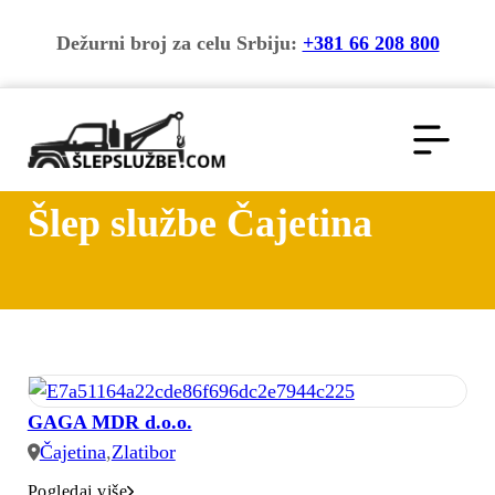
Dežurni broj za celu Srbiju:
+381 66 208 800
Šlep službe Čajetina
GAGA MDR d.o.o.
Čajetina
,
Zlatibor
Pogledaj više