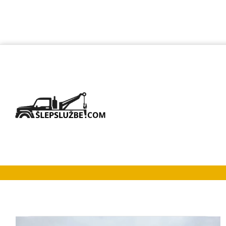
Šlep službe St