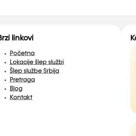
Brzi linkovi
K
Početna
Lokacije šlep službi
Šlep službe Srbija
Pretraga
Blog
Kontakt