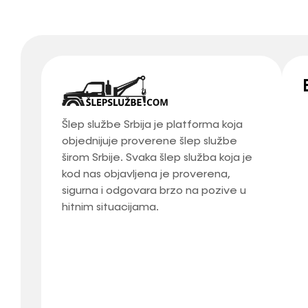
Šlep službe Srbija je platforma koja
objednijuje proverene šlep službe
širom Srbije. Svaka šlep služba koja je
kod nas objavljena je proverena,
sigurna i odgovara brzo na pozive u
hitnim situacijama.