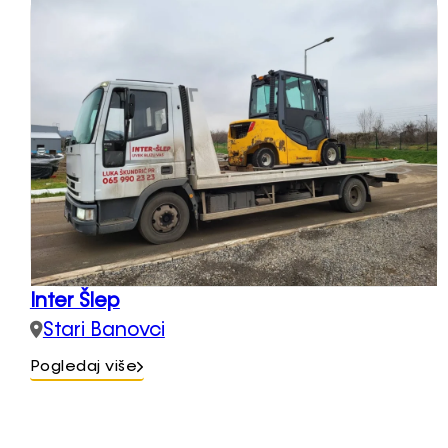
Inter Šlep
Stari Banovci
Pogledaj više