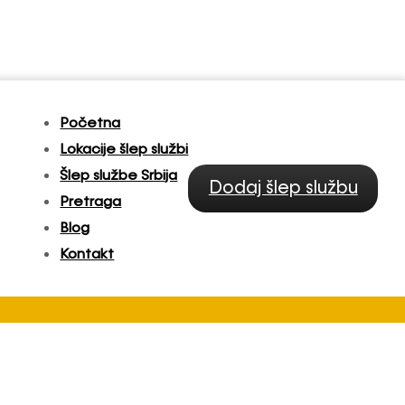
Početna
Lokacije šlep službi
Šlep službe Srbija
Dodaj šlep službu
Pretraga
Blog
Kontakt