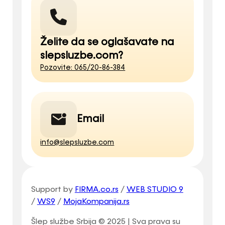
Želite da se oglašavate na
slepsluzbe.com?
Pozovite: 065/20-86-384
Email
info@slepsluzbe.com
Support by
FIRMA.co.rs
/
WEB STUDIO 9
/
WS9
/
MojaKompanija.rs
Šlep službe Srbija © 2025 | Sva prava su