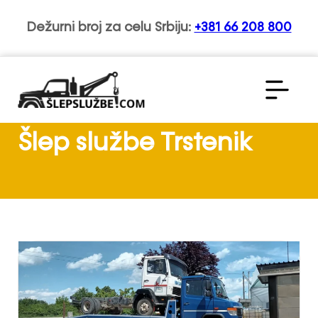
Dežurni broj za celu Srbiju:
+381 66 208 800
Šlep službe Trstenik