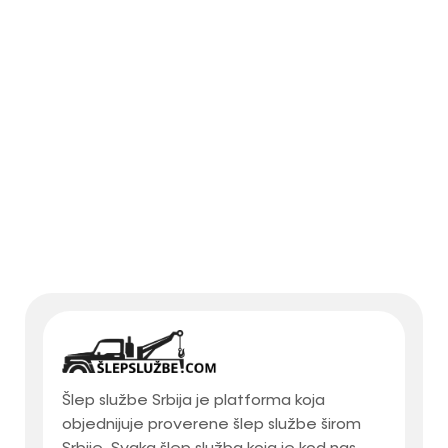
Šlep službe Srbija je platforma koja
objednijuje proverene šlep službe širom