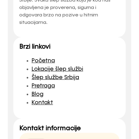
Srbije. Svaka šlep služba koja je kod nas
objavljena je proverena, sigurna i
odgovara brzo na pozive u hitnim
situacijama.
Brzi linkovi
Početna
Lokacije šlep službi
Šlep službe Srbija
Pretraga
Blog
Kontakt
Kontakt informacije