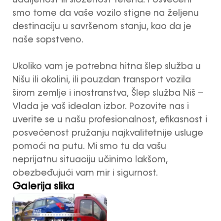
udaljenost ili složenost terena. Posvećeni
smo tome da vaše vozilo stigne na željenu
destinaciju u savršenom stanju, kao da je
naše sopstveno.
Ukoliko vam je potrebna hitna šlep služba u
Nišu ili okolini, ili pouzdan transport vozila
širom zemlje i inostranstva, Šlep služba Niš –
Vlada je vaš idealan izbor. Pozovite nas i
uverite se u našu profesionalnost, efikasnost i
posvećenost pružanju najkvalitetnije usluge
pomoći na putu. Mi smo tu da vašu
neprijatnu situaciju učinimo lakšom,
obezbeđujući vam mir i sigurnost.
Galerija slika