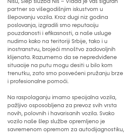
Nišu, Šlep služba Niš – Vlada je vaš siguran
partner sa višegodišnjim iskustvom u
šlepovanju vozila. Kroz dugi niz godina
poslovanja, izgradili smo reputaciju
pouzdanosti i efikasnosti, a naše usluge
nudimo kako na teritoriji Srbije, tako i u
inostranstvu, brojeći mnoštvo zadovoljnih
klijenata. Razumemo da se nepredviđene
situacije na putu mogu desiti u bilo kom
trenutku, zato smo posvećeni pružanju brze
i profesionalne pomoći.
Na raspolaganju imamo specijalna vozila,
pažljivo osposobljena za prevoz svih vrsta
novih, polovnih i havarisanih vozila. Svako
vozilo naše šlep službe opremljeno je
savremenom opremom za autodijagnostiku,