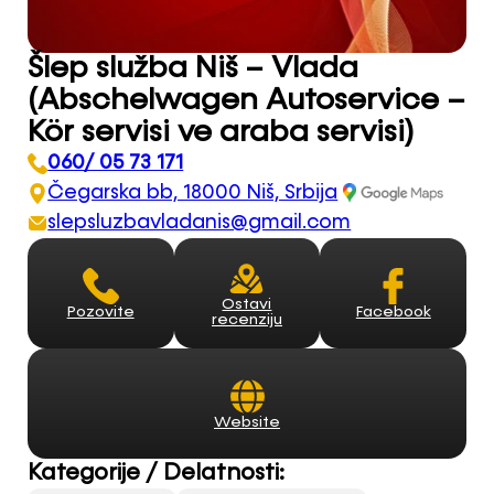
Šlep služba Niš – Vlada
(Abschelwagen Autoservice –
Kör servisi ve araba servisi)
060/ 05 73 171
Čegarska bb, 18000 Niš, Srbija
slepsluzbavladanis@gmail.com
Ostavi
Facebook
Pozovite
recenziju
Website
Kategorije / Delatnosti: