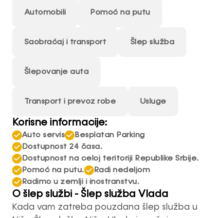
Automobili
Pomoć na putu
Saobraćaj i transport
Šlep služba
Šlepovanje auta
Transport i prevoz robe
Usluge
Korisne informacije:
Auto servis
Besplatan Parking
Dostupnost 24 časa.
Dostupnost na celoj teritoriji Republike Srbije.
Pomoć na putu.
Radi nedeljom
Radimo u zemlji i inostranstvu.
O šlep službi - Šlep služba Vlada
Kada vam zatreba pouzdana šlep služba u