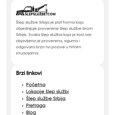
Šlep službe Srbija je platforma koja
objednijuje proverene šlep službe širom
Srbije. Svaka šlep služba koja je kod nas
objavljena je proverena, sigurna i
odgovara brzo na pozive u hitnim
situacijama.
Brzi linkovi
Početna
Lokacije šlep službi
Šlep službe Srbija
Pretraga
Blog