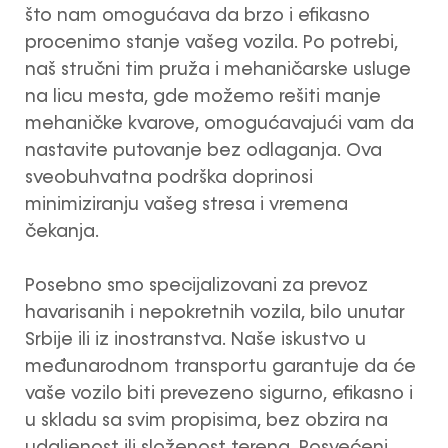
što nam omogućava da brzo i efikasno
procenimo stanje vašeg vozila. Po potrebi,
naš stručni tim pruža i mehaničarske usluge
na licu mesta, gde možemo rešiti manje
mehaničke kvarove, omogućavajući vam da
nastavite putovanje bez odlaganja. Ova
sveobuhvatna podrška doprinosi
minimiziranju vašeg stresa i vremena
čekanja.
Posebno smo specijalizovani za prevoz
havarisanih i nepokretnih vozila, bilo unutar
Srbije ili iz inostranstva. Naše iskustvo u
međunarodnom transportu garantuje da će
vaše vozilo biti prevezeno sigurno, efikasno i
u skladu sa svim propisima, bez obzira na