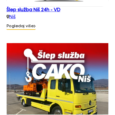
Šlep služba Niš 24h - VD
Niš
Pogledaj više