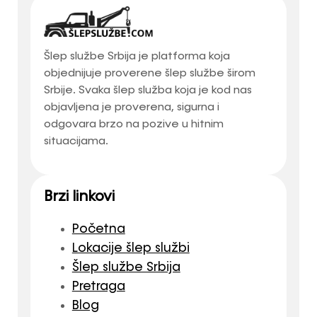
Šlep službe Srbija je platforma koja
objednijuje proverene šlep službe širom
Srbije. Svaka šlep služba koja je kod nas
objavljena je proverena, sigurna i
odgovara brzo na pozive u hitnim
situacijama.
Brzi linkovi
Početna
Lokacije šlep službi
Šlep službe Srbija
Pretraga
Blog