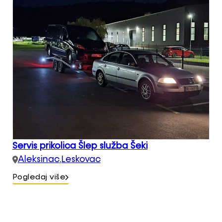
Servis prikolica Šlep služba Šeki
Aleksinac
,
Leskovac
Pogledaj više