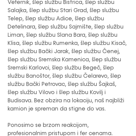
Veternik, šlep službu Bistrica, šlep službu
Salajka, šlep službu Stari Grad, šlep službu
Telep, šlep službu Adice, šlep službu
Detelinara, šlep službu Sajmište, šlep službu
Liman, šlep službu Slana Bara, šlep službu
Klisa, šlep službu Rumenka, šlep službu Kisač,
šlep službu Bački Jarak, šlep službu Čenej,
šlep službu Sremska Kamenica, šlep službu
Sremski Karlovci, šlep službu Begeč, šlep
službu Banoštor, šlep službu Čelarevo, šlep
službu Bački Petrovac, šlep službu Šajkaš,
šlep službu Vilovo i šlep službu Kovilj i
Budisava. Bez obzira na lokaciju, naš najbliži
kamion je spreman da stigne do vas.
Ponosimo se brzom reakcijom,
profesionalnim pristupom i fer cenama.