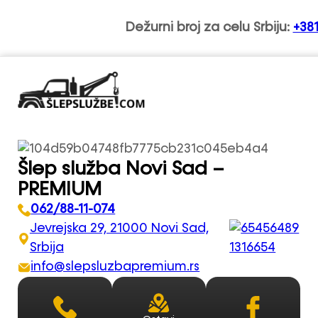
Dežurni broj za celu Srbiju:
+38
Šlep služba Novi Sad –
PREMIUM
062/88-11-074
Jevrejska 29, 21000 Novi Sad,
Srbija
info@slepsluzbapremium.rs