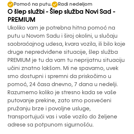
Pomoć na putu.
Radi nedeljom
O šlep službi - Šlep služba Novi Sad -
PREMIUM
Ukoliko vam je potrebna hitna pomoć na
putu u Novom Sadu i široj okolini, u slučaju
saobraćajnog udesa, kvara vozila, ili bilo koje
druge nepredviđene situacije, šlep služba
PREMIUM je tu da vam tu neprijatnu situaciju
učini znatno lakšom. Mi ne spavamo, uvek
smo dostupni i spremni da priskočimo u
pomoć, 24 časa dnevno, 7 dana u nedelji.
Razumemo koliko je stresno kada se vaše
putovanje prekine, zato smo posvećeni
pružanju brze i povoljne usluge,
transportujući vas i vaše vozilo do željene
adrese sa potpunom sigurnošću.