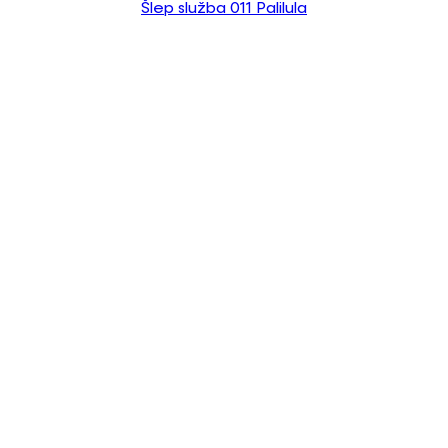
Šlep služba 011 Palilula