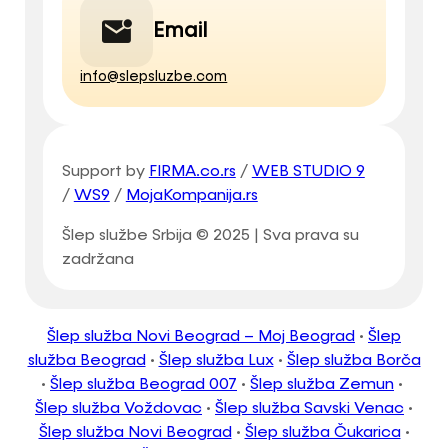
Email
info@slepsluzbe.com
Support by
FIRMA.co.rs
/
WEB STUDIO 9
/
WS9
/
MojaKompanija.rs
Šlep službe Srbija © 2025 | Sva prava su
zadržana
Šlep služba Novi Beograd – Moj Beograd
•
Šlep
služba Beograd
•
Šlep služba Lux
•
Šlep služba Borča
•
Šlep služba Beograd 007
•
Šlep služba Zemun
•
Šlep služba Voždovac
•
Šlep služba Savski Venac
•
Šlep služba Novi Beograd
•
Šlep služba Čukarica
•