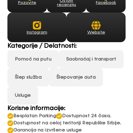
Ostavi
Facebook
Pozovite
recenziju
Instagram
Website
Kategorije / Delatnosti:
Pomoć na putu
Saobraćaj i transport
Šlep služba
Šlepovanje auta
Usluge
Korisne informacije:
Besplatan Parking
Dostupnost 24 časa.
Dostupnost na celoj teritoriji Republike Srbije.
Garancija na izvršene usluge