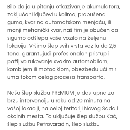
Bilo da je u pitanju otkazivanje akumulatora,
zaključani ključevi u kolima, probušena
guma, kvar na automatskom menjaču, ili
manji mehanički kvar, naš tim je obučen da
sigurno odšlepa vaše vozilo na željenu
lokaciju. Vršimo šlep svih vrsta vozila do 2,5
tone, garantujući profesionalan pristup i
pažljivo rukovanje svakim automobilom,
kombijem ili motociklom, obezbeđujući mir
uma tokom celog procesa transporta.
Naša šlep služba PREMIUM je dostupna za
brzu intervenciju u roku od 20 minuta na
vašoj lokaciji, na celoj teritoriji Novog Sada i
okolnih mesta. To uključuje šlep službu Kać,
šlep službu Petrovaradin, šlep službu