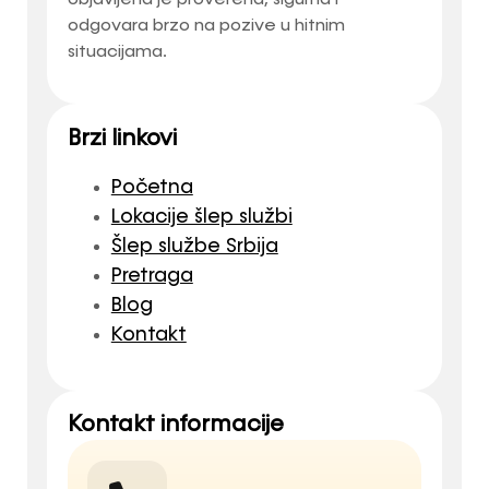
objavljena je proverena, sigurna i
odgovara brzo na pozive u hitnim
situacijama.
Brzi linkovi
Početna
Lokacije šlep službi
Šlep službe Srbija
Pretraga
Blog
Kontakt
Kontakt informacije