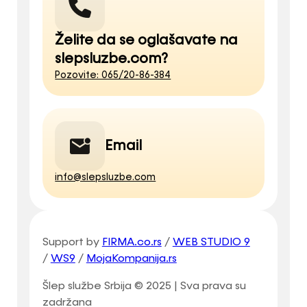
Želite da se oglašavate na
slepsluzbe.com?
Pozovite: 065/20-86-384
Email
info@slepsluzbe.com
Support by
FIRMA.co.rs
/
WEB STUDIO 9
/
WS9
/
MojaKompanija.rs
Šlep službe Srbija © 2025 | Sva prava su
zadržana