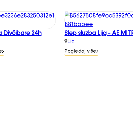
a Divčibare 24h
Slep sluzba Ljig - AE MI
Ljig
e
Pogledaj više