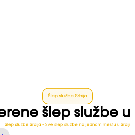
Šlep službe Srbija
erene šlep službe u S
Šlep službe Srbija - Sve šlep službe na jednom mestu u Srbiji