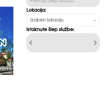
Lokacija:
Istaknute šlep službe: