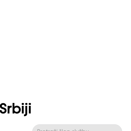
rbiji