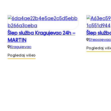
Šlep služba Kragujevac 24h –
Šlep služb
MARTIN
Stepojevac
Kragujevac
Pogledaj viš
Pogledaj više