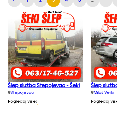
←
1
2
3
4
5
…
11
Šlep služba Stepojevac - Šeki
Šlep služba
Stepojevac
Miloš Veliki
Pogledaj više
Pogledaj viš