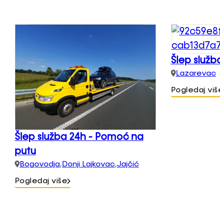
Šlep služb
Lazarevac
Pogledaj viš
Šlep služba 24h - Pomoć na
putu
Bogovodja
,
Donji Lajkovac
,
Jajčić
Pogledaj više