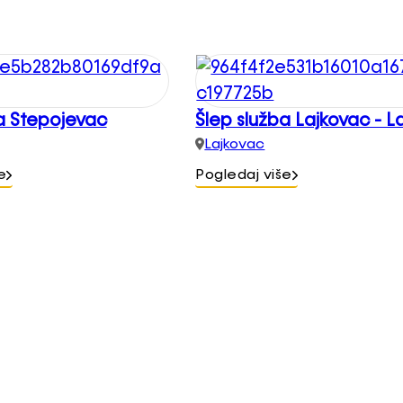
a Stepojevac
Šlep služba Lajkovac - L
Lajkovac
e
Pogledaj više