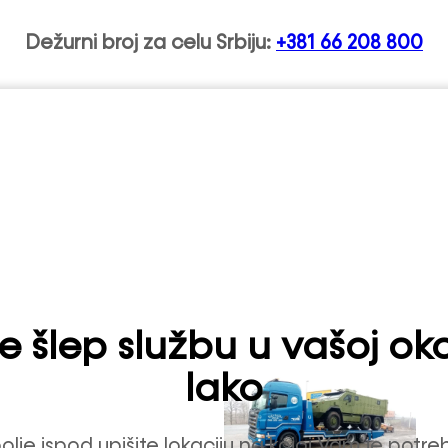
Dežurni broj za celu Srbiju:
+381 66 208 800
Šlep službe Srbija
e šlep službu u vašoj okol
lako
olje ispod upišite lokaciju na kojoj Vam je potr