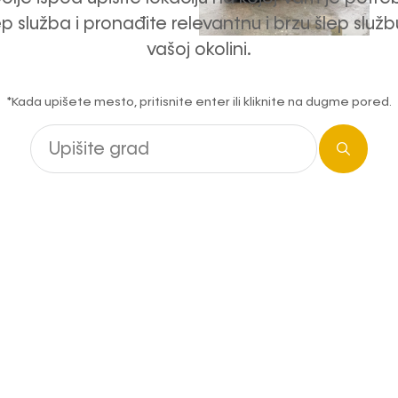
ep služba i pronađite relevantnu i brzu šlep služb
vašoj okolini.
*Kada upišete mesto, pritisnite enter ili kliknite na dugme pored.
Pretraga