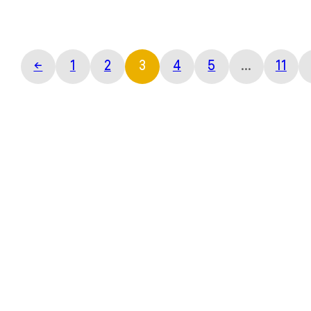
←
1
2
3
4
5
…
11