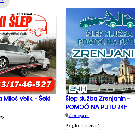
→
 Miloš Veliki - Šeki
Šlep služba Zrenjanin -
POMOĆ NA PUTU 24h
Zrenjanin
e
Pogledaj više