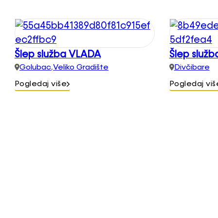
Šlep služba VLADA
Šlep služb
Golubac
,
Veliko Gradište
Divčibare
Pogledaj više
Pogledaj viš