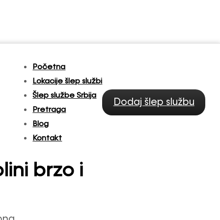
Početna
Lokacije šlep službi
Šlep službe Srbija
Dodaj šlep službu
Pretraga
Blog
Kontakt
ini brzo i
ebna