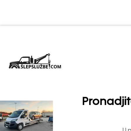
Pronadjit
U p