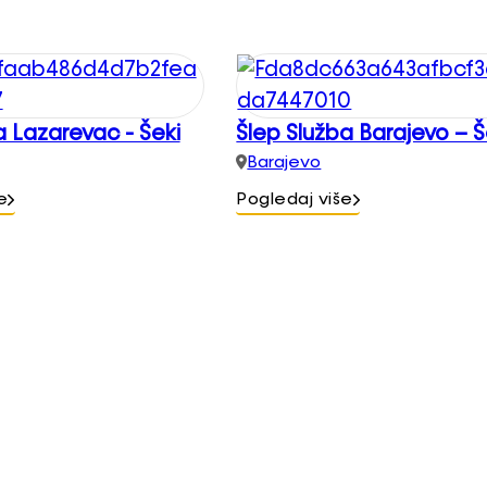
a Lazarevac - Šeki
Šlep Služba Barajevo – Š
Barajevo
e
Pogledaj više