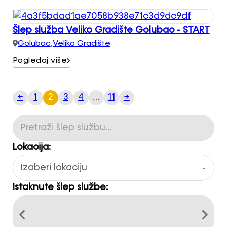
Šlep služba Veliko Gradište Golubac - START
Golubac
,
Veliko Gradište
Pogledaj više
←
1
2
3
4
…
11
→
Lokacija:
Istaknute šlep službe: