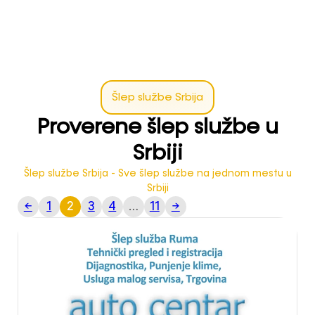
Šlep službe Srbija
Proverene šlep službe u
Srbiji
Šlep službe Srbija - Sve šlep službe na jednom mestu u
Srbiji
←
1
2
3
4
…
11
→