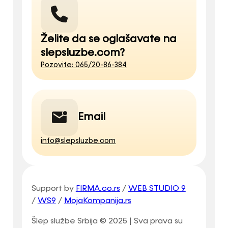
Želite da se oglašavate na
slepsluzbe.com?
Pozovite: 065/20-86-384
Email
info@slepsluzbe.com
Support by
FIRMA.co.rs
/
WEB STUDIO 9
/
WS9
/
MojaKompanija.rs
Šlep službe Srbija © 2025 | Sva prava su