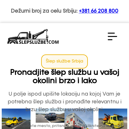
Dežurni broj za celu Srbiju:
+381 66 208 800
Šlep službe Srbija
Pronadjite šlep službu u vašoj
okolini brzo i lako
U polje ispod upišite lokaciju na kojoj Vam je
potrebna šlep služba i pronađite relevantnu i
brzu šlep službu u vašoj okolini.
*Kada upišete mesto, pritisnite enter ili kliknite na dugme