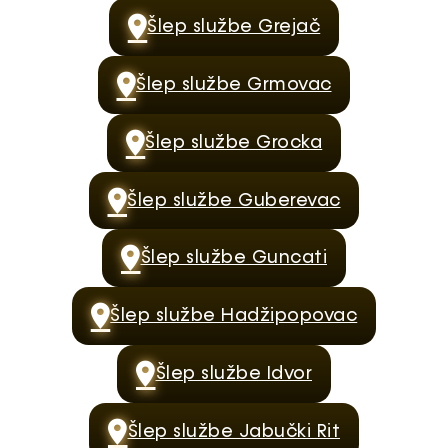
Šlep službe Grejač
Šlep službe Grmovac
Šlep službe Grocka
Šlep službe Guberevac
Šlep službe Guncati
Šlep službe Hadžipopovac
Šlep službe Idvor
Šlep službe Jabučki Rit