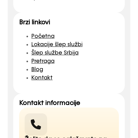
Brzi linkovi
Početna
Lokacije šlep službi
Šlep službe Srbija
Pretraga
Blog
Kontakt
Kontakt informacije