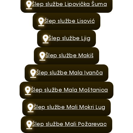
Šlep službe Lipovička Šuma
Šlep službe Lisović
Šlep službe Ljig
Šlep službe Makiš
Šlep službe Mala Ivanča
Šlep službe Mala Moštanica
Šlep službe Mali Mokri Lug
Šlep službe Mali Požarevac