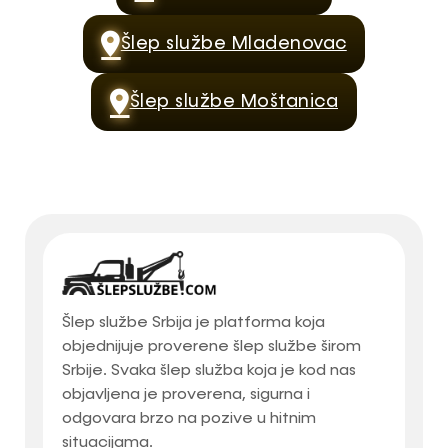
Šlep službe Mladenovac
Šlep službe Moštanica
Šlep službe Srbija je platforma koja
objednijuje proverene šlep službe širom
Srbije. Svaka šlep služba koja je kod nas
objavljena je proverena, sigurna i
odgovara brzo na pozive u hitnim
situacijama.