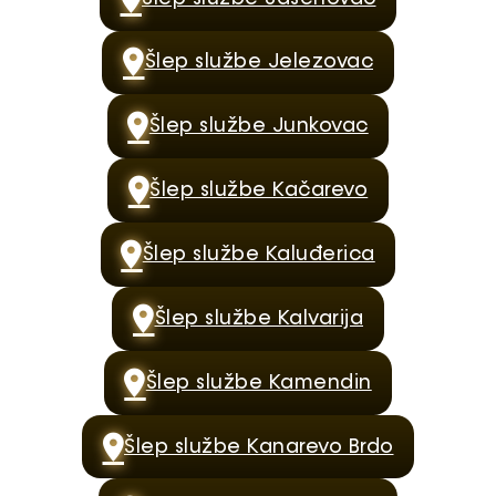
Šlep službe Jelezovac
Šlep službe Junkovac
Šlep službe Kačarevo
Šlep službe Kaluđerica
Šlep službe Kalvarija
Šlep službe Kamendin
Šlep službe Kanarevo Brdo