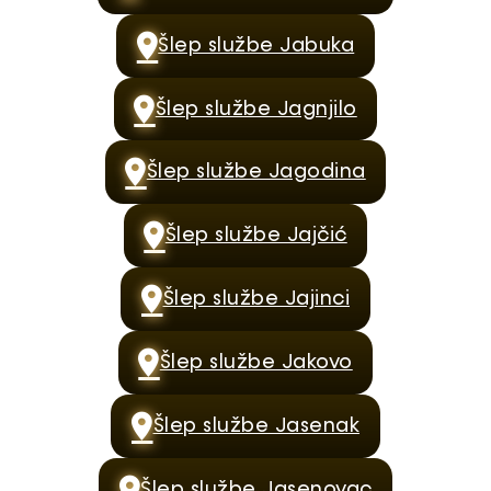
Šlep službe Jabuka
Šlep službe Jagnjilo
Šlep službe Jagodina
Šlep službe Jajčić
Šlep službe Jajinci
Šlep službe Jakovo
Šlep službe Jasenak
Šlep službe Jasenovac