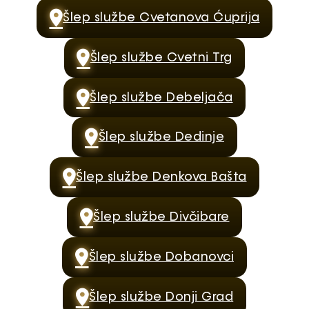
Šlep službe Cvetanova Ćuprija
Šlep službe Cvetni Trg
Šlep službe Debeljača
Šlep službe Dedinje
Šlep službe Denkova Bašta
Šlep službe Divčibare
Šlep službe Dobanovci
Šlep službe Donji Grad